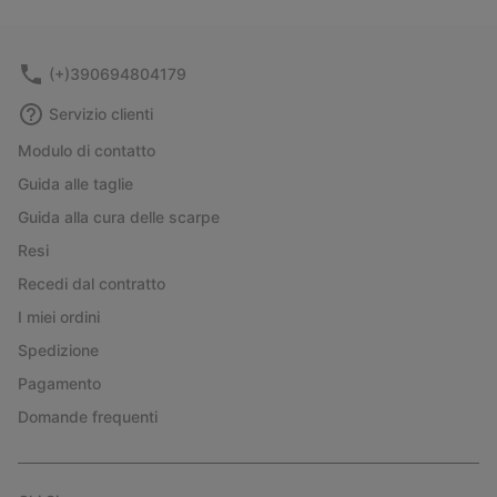
collap
sectio
(+)390694804179
Servizio clienti
Modulo di contatto
Guida alle taglie
Guida alla cura delle scarpe
Resi
Recedi dal contratto
I miei ordini
Spedizione
Pagamento
Domande frequenti