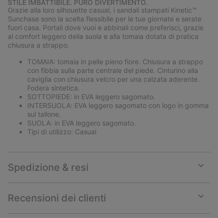
STILE IMBATTIBILE. PURO DIVERTIMENTO.
collap
Grazie alla loro silhouette casual, i sandali stampati Kinetic™
sectio
Sunchase sono la scelta flessibile per le tue giornate e serate
fuori casa. Portali dove vuoi e abbinali come preferisci, grazie
al comfort leggero della suola e alla tomaia dotata di pratica
chiusura a strappo.
TOMAIA: tomaia in pelle pieno fiore. Chiusura a strappo
con fibbia sulla parte centrale del piede. Cinturino alla
caviglia con chiusura velcro per una calzata aderente.
Fodera sintetica.
SOTTOPIEDE: in EVA leggero sagomato.
INTERSUOLA: EVA leggero sagomato con logo in gomma
sul tallone.
SUOLA: in EVA leggero sagomato.
Tipi di utilizzo: Casual
Spedizione & resi
Expan
or
collap
Recensioni dei clienti
sectio
Expan
or