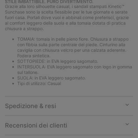
STILE IMBATTIBILE. PURO DIVERTIMENTO.
collap
Grazie alla loro silhouette casual, i sandali stampati Kinetic™
sectio
Sunchase sono la scelta flessibile per le tue giornate e serate
fuori casa. Portali dove vuoi e abbinali come preferisci, grazie
al comfort leggero della suola e alla tomaia dotata di pratica
chiusura a strappo.
TOMAIA: tomaia in pelle pieno fiore. Chiusura a strappo
con fibbia sulla parte centrale del piede. Cinturino alla
caviglia con chiusura velcro per una calzata aderente.
Fodera sintetica.
SOTTOPIEDE: in EVA leggero sagomato.
INTERSUOLA: EVA leggero sagomato con logo in gomma
sul tallone.
SUOLA: in EVA leggero sagomato.
Tipi di utilizzo: Casual
Spedizione & resi
Expan
or
collap
Recensioni dei clienti
sectio
Expan
or