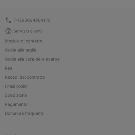
collap
sectio
(+)390694804179
Servizio clienti
Modulo di contatto
Guida alle taglie
Guida alla cura delle scarpe
Resi
Recedi dal contratto
I miei ordini
Spedizione
Pagamento
Domande frequenti