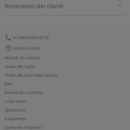
collap
Recensioni dei clienti
sectio
Expan
or
collap
sectio
(+)390694804179
Servizio clienti
Modulo di contatto
Guida alle taglie
Guida alla cura delle scarpe
Resi
Recedi dal contratto
I miei ordini
Spedizione
Pagamento
Domande frequenti