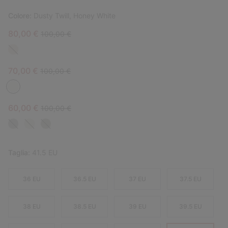
Colore:
Dusty Twill, Honey White
Sale price:
Regular price:
80,00 €
100,00 €
Sale price:
Regular price:
70,00 €
100,00 €
Sale price:
Regular price:
60,00 €
100,00 €
Taglia:
41.5 EU
36 EU
36.5 EU
37 EU
37.5 EU
38 EU
38.5 EU
39 EU
39.5 EU