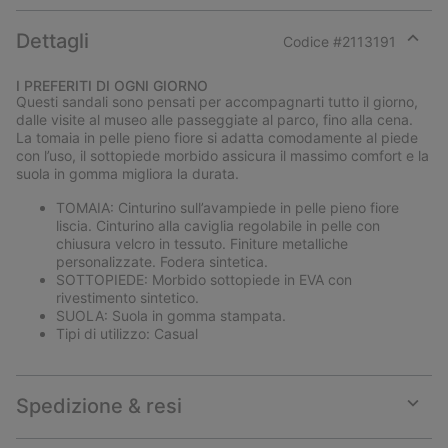
Dettagli
Codice #
2113191
Expan
or
I PREFERITI DI OGNI GIORNO
collap
Questi sandali sono pensati per accompagnarti tutto il giorno,
sectio
dalle visite al museo alle passeggiate al parco, fino alla cena.
La tomaia in pelle pieno fiore si adatta comodamente al piede
con l’uso, il sottopiede morbido assicura il massimo comfort e la
suola in gomma migliora la durata.
TOMAIA: Cinturino sull’avampiede in pelle pieno fiore
liscia. Cinturino alla caviglia regolabile in pelle con
chiusura velcro in tessuto. Finiture metalliche
personalizzate. Fodera sintetica.
SOTTOPIEDE: Morbido sottopiede in EVA con
rivestimento sintetico.
SUOLA: Suola in gomma stampata.
Tipi di utilizzo: Casual
Spedizione & resi
Expan
or