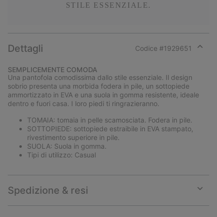
STILE ESSENZIALE.
Dettagli
Codice #
1929651
Expan
or
SEMPLICEMENTE COMODA
collap
Una pantofola comodissima dallo stile essenziale. Il design
sectio
sobrio presenta una morbida fodera in pile, un sottopiede
ammortizzato in EVA e una suola in gomma resistente, ideale
dentro e fuori casa. I loro piedi ti ringrazieranno.
TOMAIA: tomaia in pelle scamosciata. Fodera in pile.
SOTTOPIEDE: sottopiede estraibile in EVA stampato,
rivestimento superiore in pile.
SUOLA: Suola in gomma.
Tipi di utilizzo: Casual
Spedizione & resi
Expan
or
collap