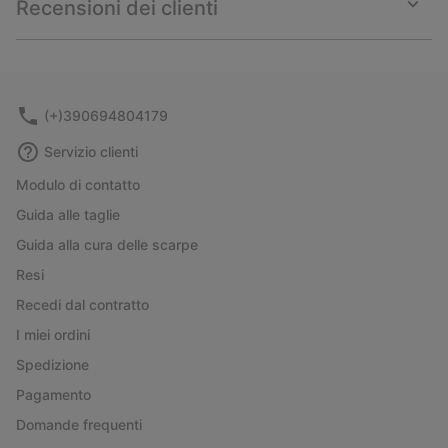
Recensioni dei clienti
sectio
Expan
or
collap
sectio
(+)390694804179
Servizio clienti
Modulo di contatto
Guida alle taglie
Guida alla cura delle scarpe
Resi
Recedi dal contratto
I miei ordini
Spedizione
Pagamento
Domande frequenti