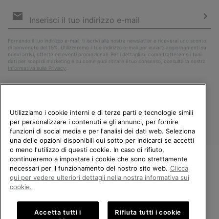
Iscrizione
e-
mail
Iscri
Fornendo il tuo indirizzo e-mail, ti iscrivi alla nostra newsletter e riceverai uno sconto
di benvenuto del 15%. Utilizzeremo il tuo indirizzo e-mail per inviarti aggiornamenti su
nuovi arrivi, offerte ed eventi promozionali. Per i dettagli su come tratteremo i tuoi
dati per scopi di marketing e su come puoi ritirare il tuo consenso, consulta la nostra
Informativa sulla Privacy
.
Utilizziamo i cookie interni e di terze parti e tecnologie simili
per personalizzare i contenuti e gli annunci, per fornire
funzioni di social media e per l'analisi dei dati web. Seleziona
una delle opzioni disponibili qui sotto per indicarci se accetti
o meno l'utilizzo di questi cookie. In caso di rifiuto,
continueremo a impostare i cookie che sono strettamente
Italia
necessari per il funzionamento del nostro sito web.
Clicca
BENVENUTO/A IN SOREL.
qui per vedere ulteriori dettagli nella nostra informativa sui
©
2026
Columbia Sportswear Company. Avenue des Morgines, 12 1213
SELEZIONA IL TUO PAESE DI
Petit-Lancy Switzerland. Tutti i diritti riservati.
cookie.
SPEDIZIONE.
Politica sulla privacy
Termini di utilizzo
Accetta tutti i
Rifiuta tutti i cookie
Shopping online disponibile
Condizioni Generali di Vendita
Garanzia
Cookies
Impressum