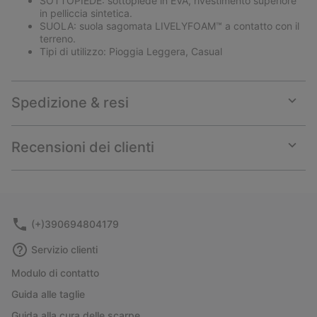
SOTTOPIEDE: sottopiede in EVA, rivestimento superiore
in pelliccia sintetica.
SUOLA: suola sagomata LIVELYFOAM™ a contatto con il
terreno.
Tipi di utilizzo: Pioggia Leggera, Casual
Spedizione & resi
Expan
or
collap
Recensioni dei clienti
sectio
Expan
or
collap
sectio
(+)390694804179
Servizio clienti
Modulo di contatto
Guida alle taglie
Guida alla cura delle scarpe