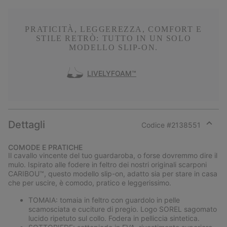
PRATICITÀ, LEGGEREZZA, COMFORT E
STILE RETRÒ: TUTTO IN UN SOLO
MODELLO SLIP-ON.
LIVELYFOAM™
Dettagli
Codice #
2138551
Expan
or
COMODE E PRATICHE
collap
Il cavallo vincente del tuo guardaroba, o forse dovremmo dire il
sectio
mulo. Ispirato alle fodere in feltro dei nostri originali scarponi
CARIBOU™, questo modello slip-on, adatto sia per stare in casa
che per uscire, è comodo, pratico e leggerissimo.
TOMAIA: tomaia in feltro con guardolo in pelle
scamosciata e cuciture di pregio. Logo SOREL sagomato
lucido ripetuto sul collo. Fodera in pelliccia sintetica.