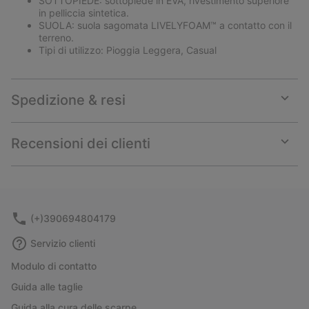
SOTTOPIEDE: sottopiede in EVA, rivestimento superiore
in pelliccia sintetica.
SUOLA: suola sagomata LIVELYFOAM™ a contatto con il
terreno.
Tipi di utilizzo: Pioggia Leggera, Casual
Spedizione & resi
Expan
or
collap
Recensioni dei clienti
sectio
Expan
or
collap
sectio
(+)390694804179
Servizio clienti
Modulo di contatto
Guida alle taglie
Guida alla cura delle scarpe