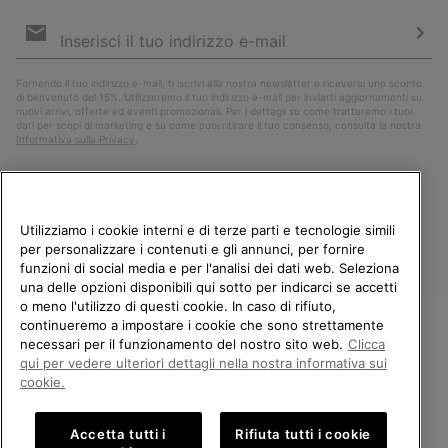
Iscrizione
e-
mail
Iscri
Fornendo il tuo indirizzo e-mail, ti iscrivi alla nostra newsletter e riceverai uno sconto
di benvenuto del 15%. Utilizzeremo il tuo indirizzo e-mail per inviarti aggiornamenti su
nuovi arrivi, offerte ed eventi promozionali. Per i dettagli su come tratteremo i tuoi
dati per scopi di marketing e su come puoi ritirare il tuo consenso, consulta la nostra
Informativa sulla Privacy
.
Utilizziamo i cookie interni e di terze parti e tecnologie simili
per personalizzare i contenuti e gli annunci, per fornire
funzioni di social media e per l'analisi dei dati web. Seleziona
una delle opzioni disponibili qui sotto per indicarci se accetti
o meno l'utilizzo di questi cookie. In caso di rifiuto,
continueremo a impostare i cookie che sono strettamente
Italia
necessari per il funzionamento del nostro sito web.
Clicca
BENVENUTO/A IN SOREL.
qui per vedere ulteriori dettagli nella nostra informativa sui
©
2026
Columbia Sportswear Company. Avenue des Morgines, 12 1213
SELEZIONA IL TUO PAESE DI
Petit-Lancy Switzerland. Tutti i diritti riservati.
cookie.
SPEDIZIONE.
Politica sulla privacy
Termini di utilizzo
Accetta tutti i
Rifiuta tutti i cookie
Shopping online disponibile
Condizioni Generali di Vendita
Garanzia
Cookies
Impressum