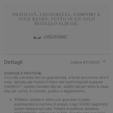
PRATICITÀ, LEGGEREZZA, COMFORT E
STILE RETRÒ: TUTTO IN UN SOLO
MODELLO SLIP-ON.
LIVELYFOAM™
Dettagli
Codice #
2138551
Expan
or
COMODE E PRATICHE
collap
Il cavallo vincente del tuo guardaroba, o forse dovremmo dire il
sectio
mulo. Ispirato alle fodere in feltro dei nostri originali scarponi
CARIBOU™, questo modello slip-on, adatto sia per stare in casa
che per uscire, è comodo, pratico e leggerissimo.
TOMAIA: tomaia in feltro con guardolo in pelle
scamosciata e cuciture di pregio. Logo SOREL sagomato
lucido ripetuto sul collo. Fodera in pelliccia sintetica.