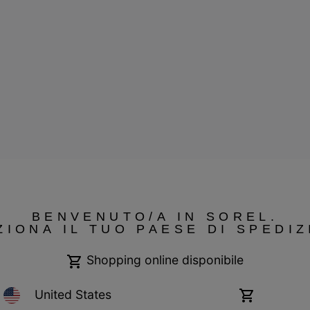
 Switzerland. Tutti i diritti riservati.
BENVENUTO/A IN SOREL.
Garanzia
Cookies
Impressum
Public CBCR
ZIONA IL TUO PAESE DI SPEDIZ
Shopping online disponibile
United States
Shopping