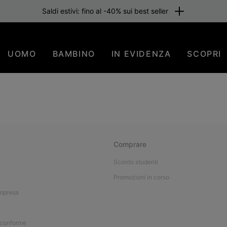
Saldi estivi: fino al -40% sui best seller
UOMO
BAMBINO
IN EVIDENZA
SCOPRI
Comprare
Sconto studenti
Promozioni in corso
impresa
 conforme