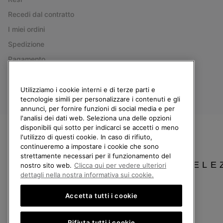
Recedi dal contratto
I miei ordini
Spedizione
Pagamento
Domande frequenti
Utilizziamo i cookie interni e di terze parti e
tecnologie simili per personalizzare i contenuti e gli
annunci, per fornire funzioni di social media e per
l'analisi dei dati web. Seleziona una delle opzioni
Italia
disponibili qui sotto per indicarci se accetti o meno
l'utilizzo di questi cookie. In caso di rifiuto,
©
2026
Columbia Sportswear Company. Avenue des Morgines, 12 1213 Petit-Lancy
continueremo a impostare i cookie che sono
strettamente necessari per il funzionamento del
Politica sulla privacy
Termini di utilizzo
Condizioni Generali di Vendita
SELE
nostro sito web.
Clicca qui per vedere ulteriori
Servizio clienti: Lun. - Ven. 9:00 - 13:00 & 14:00 - 18:00
dettagli nella nostra informativa sui cookie.
(+)390694804179
Accetta tutti i cookie
Rifiuta tutti i cookie