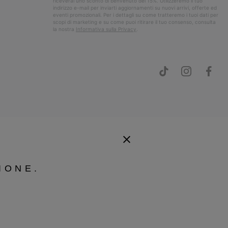
riceverai uno sconto di benvenuto del 15%. Utilizzeremo il tuo
indirizzo e-mail per inviarti aggiornamenti su nuovi arrivi, offerte ed
eventi promozionali. Per i dettagli su come tratteremo i tuoi dati per
scopi di marketing e su come puoi ritirare il tuo consenso, consulta
la nostra
Informativa sulla Privacy
.
IONE.