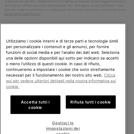
di benvenuto del 15%. Utilizzeremo il tuo indirizzo e-mail per inviarti aggiornamenti su
nuovi arrivi, offerte ed eventi promozionali. Per i dettagli su come tratteremo i tuoi
dati per scopi di marketing e su come puoi ritirare il tuo consenso, consulta la nostra
Informativa sulla Privacy
.
Utilizziamo i cookie interni e di terze parti e tecnologie simili
per personalizzare i contenuti e gli annunci, per fornire
funzioni di social media e per l'analisi dei dati web. Seleziona
una delle opzioni disponibili qui sotto per indicarci se accetti
o meno l'utilizzo di questi cookie. In caso di rifiuto,
continueremo a impostare i cookie che sono strettamente
Italia
necessari per il funzionamento del nostro sito web.
Clicca
BENVENUTO/A IN SOREL.
qui per vedere ulteriori dettagli nella nostra informativa sui
©
2026
Columbia Sportswear Company. Avenue des Morgines, 12 1213
SELEZIONA IL TUO PAESE DI
cookie.
Petit-Lancy Switzerland. Tutti i diritti riservati.
SPEDIZIONE.
Politica sulla privacy
Termini di utilizzo
Accetta tutti i
Rifiuta tutti i cookie
Shopping online disponibile
Condizioni Generali di Vendita
Garanzia
Cookies
Impressum
cookie
Public CBCR
United States
Shoppi
Gestisci le
online
impostazioni dei
Servizio clienti: Lun. - Ven. 9:00 - 13:00 & 14:00 - 18:00
disponib
Italy
Italia
Shoppi
(+)390694804179
cookie