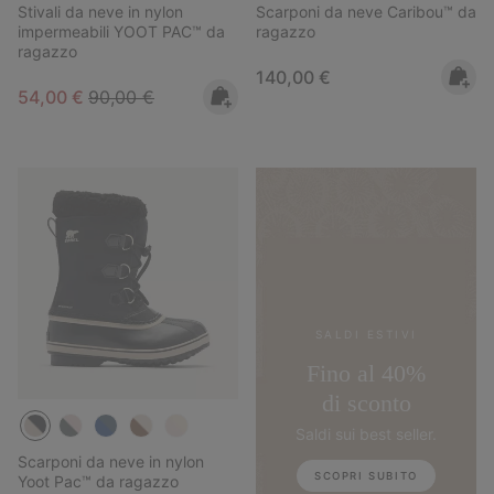
Stivali da neve in nylon
Scarponi da neve Caribou™ da
impermeabili YOOT PAC™ da
ragazzo
ragazzo
Regular price:
140,00 €
Sale price:
Regular price:
54,00 €
90,00 €
SALDI ESTIVI
Fino al 40%
di sconto
Saldi sui best seller.
Scarponi da neve in nylon
SCOPRI SUBITO
Yoot Pac™ da ragazzo