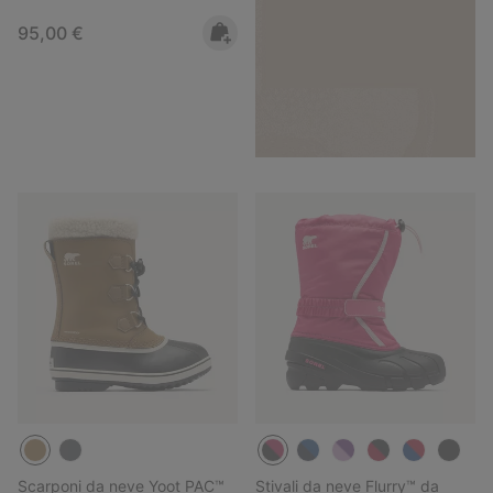
Regular price:
95,00 €
Scarponi da neve Yoot PAC™
Stivali da neve Flurry™ da