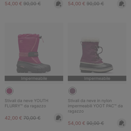
Sale price:
Regular price:
Sale price:
Regular price:
54,00 €
90,00 €
54,00 €
90,00 €
Impermeabile
Impermeabile
Stivali da neve YOUTH
Stivali da neve in nylon
FLURRY™ da ragazzo
impermeabili YOOT PAC™ da
ragazzo
Sale price:
Regular price:
42,00 €
70,00 €
Sale price:
Regular price:
54,00 €
90,00 €