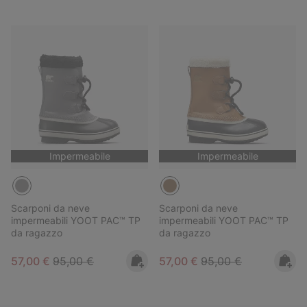
Impermeabile
Impermeabile
Scarponi da neve
Scarponi da neve
impermeabili YOOT PAC™ TP
impermeabili YOOT PAC™ TP
da ragazzo
da ragazzo
Sale price:
Regular price:
Sale price:
Regular price:
57,00 €
95,00 €
57,00 €
95,00 €