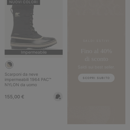
NUOVI COLORI
SALDI ESTIVI
Fino al 40%
Impermeabile
di sconto
Saldi sui best seller.
Scarponi da neve
SCOPRI SUBITO
impermeabili 1964 PAC™
NYLON da uomo
Regular price:
155,00 €