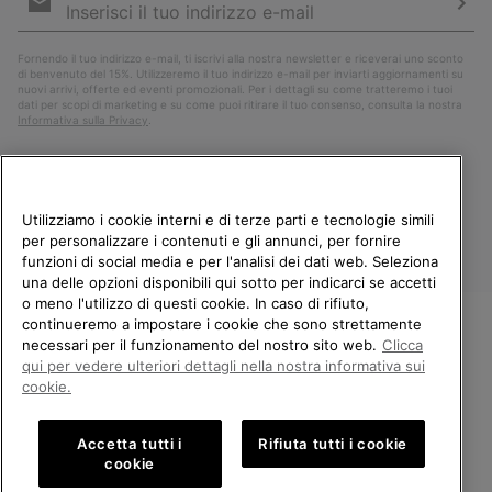
e-
mail
Iscri
Fornendo il tuo indirizzo e-mail, ti iscrivi alla nostra newsletter e riceverai uno sconto
di benvenuto del 15%. Utilizzeremo il tuo indirizzo e-mail per inviarti aggiornamenti su
nuovi arrivi, offerte ed eventi promozionali. Per i dettagli su come tratteremo i tuoi
dati per scopi di marketing e su come puoi ritirare il tuo consenso, consulta la nostra
Informativa sulla Privacy
.
Utilizziamo i cookie interni e di terze parti e tecnologie simili
per personalizzare i contenuti e gli annunci, per fornire
funzioni di social media e per l'analisi dei dati web. Seleziona
una delle opzioni disponibili qui sotto per indicarci se accetti
o meno l'utilizzo di questi cookie. In caso di rifiuto,
continueremo a impostare i cookie che sono strettamente
Italia
necessari per il funzionamento del nostro sito web.
Clicca
BENVENUTO/A IN SOREL.
qui per vedere ulteriori dettagli nella nostra informativa sui
©
2026
Columbia Sportswear Company. Avenue des Morgines, 12 1213
SELEZIONA IL TUO PAESE DI
Petit-Lancy Switzerland. Tutti i diritti riservati.
cookie.
SPEDIZIONE.
Politica sulla privacy
Termini di utilizzo
Accetta tutti i
Rifiuta tutti i cookie
Shopping online disponibile
Condizioni Generali di Vendita
Garanzia
Cookies
Impressum
cookie
Public CBCR