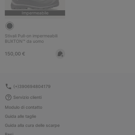
Impermeabile
Stivali Pull-on impermeabili
BUXTON™ da uomo
Regular price:
150,00 €
(+)390694804179
Servizio clienti
Modulo di contatto
Guida alle taglie
Guida alla cura delle scarpe
Resi