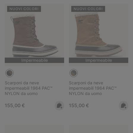
NUOVI COLORI
NUOVI COLORI
Impermeabile
Impermeabile
Scarponi da neve
Scarponi da neve
impermeabili 1964 PAC™
impermeabili 1964 PAC™
NYLON da uomo
NYLON da uomo
Regular price:
Regular price:
155,00 €
155,00 €