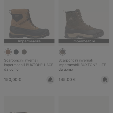
Impermeabile
Impermeabile
Scarponcini invernali
Scarponcini invernali
impermeabili BUXTON™ LACE
impermeabili BUXTON™ LITE
da uomo
da uomo
Regular price:
Regular price:
150,00 €
145,00 €