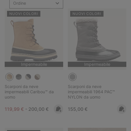
Ordine
NUOVI COLORI
NUOVI COLORI
Impermeabile
Impermeabile
Scarponi da neve
Scarponi da neve
impermeabili Caribou™ da
impermeabili 1964 PAC™
uomo
NYLON da uomo
Minimum sale price:
Maximum price:
Regular price:
119,99 €
-
200,00 €
155,00 €