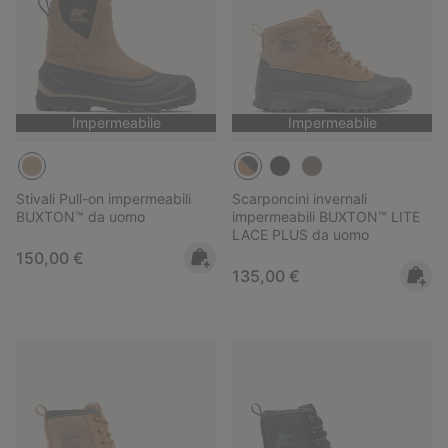
Impermeabile
Impermeabile
Stivali Pull-on impermeabili
Scarponcini invernali
BUXTON™ da uomo
impermeabili BUXTON™ LITE
LACE PLUS da uomo
Regular price:
150,00 €
Regular price:
135,00 €