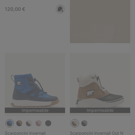
Regular price:
120,00 €
Impermeabile
Impermeabile
Scarponcini invernali
Scarponcini invernali Out N