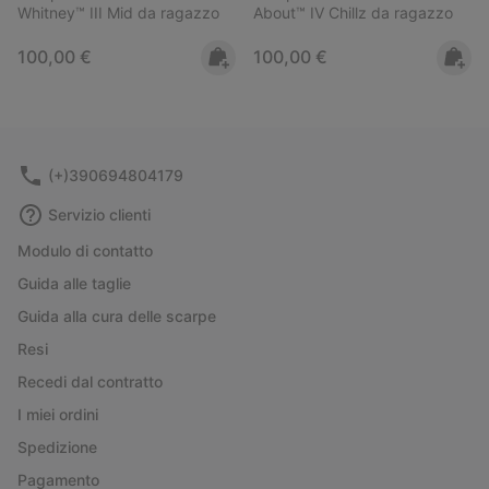
Whitney™ III Mid da ragazzo
About™ IV Chillz da ragazzo
Regular price:
Regular price:
100,00 €
100,00 €
(+)390694804179
Servizio clienti
Modulo di contatto
Guida alle taglie
Guida alla cura delle scarpe
Resi
Recedi dal contratto
I miei ordini
Spedizione
Pagamento