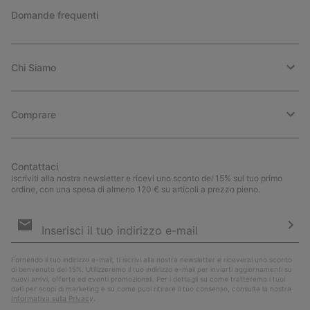
Domande frequenti
Chi Siamo
Comprare
Contattaci
Iscriviti alla nostra newsletter e ricevi uno sconto del 15% sul tuo primo
ordine, con una spesa di almeno 120 € su articoli a prezzo pieno.
Iscrizione
e-
mail
Iscri
Fornendo il tuo indirizzo e-mail, ti iscrivi alla nostra newsletter e riceverai uno sconto
di benvenuto del 15%. Utilizzeremo il tuo indirizzo e-mail per inviarti aggiornamenti su
nuovi arrivi, offerte ed eventi promozionali. Per i dettagli su come tratteremo i tuoi
dati per scopi di marketing e su come puoi ritirare il tuo consenso, consulta la nostra
Informativa sulla Privacy
.