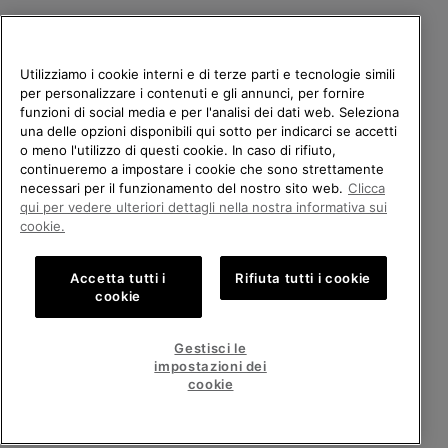
Utilizziamo i cookie interni e di terze parti e tecnologie simili
per personalizzare i contenuti e gli annunci, per fornire
funzioni di social media e per l'analisi dei dati web. Seleziona
una delle opzioni disponibili qui sotto per indicarci se accetti
o meno l'utilizzo di questi cookie. In caso di rifiuto,
continueremo a impostare i cookie che sono strettamente
Italia
necessari per il funzionamento del nostro sito web.
Clicca
BENVENUTO/A IN SOREL.
qui per vedere ulteriori dettagli nella nostra informativa sui
©
2026
Columbia Sportswear Company. Avenue des Morgines, 12 1213
SELEZIONA IL TUO PAESE DI
Petit-Lancy Switzerland. Tutti i diritti riservati.
cookie.
SPEDIZIONE.
Politica sulla privacy
Termini di utilizzo
Accetta tutti i
Rifiuta tutti i cookie
Shopping online disponibile
Condizioni Generali di Vendita
Garanzia
Cookies
Impressum
cookie
Public CBCR
United States
Shoppi
Gestisci le
online
impostazioni dei
Servizio clienti: Lun. - Ven. 9:00 - 13:00 & 14:00 - 18:00
disponib
Italy
Italia
Shoppi
(+)390694804179
cookie
online
disponib
VISUALIZZA TUTTI I PAESI