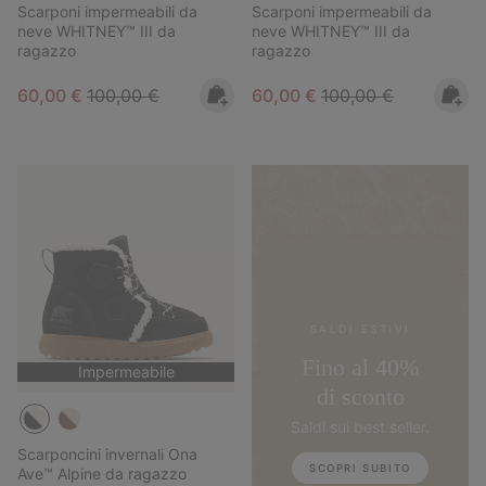
Scarponi impermeabili da
Scarponi impermeabili da
neve WHITNEY™ III da
neve WHITNEY™ III da
ragazzo
ragazzo
Sale price:
Regular price:
Sale price:
Regular price:
60,00 €
100,00 €
60,00 €
100,00 €
SALDI ESTIVI
Fino al 40%
Impermeabile
di sconto
Saldi sui best seller.
Scarponcini invernali Ona
SCOPRI SUBITO
Ave™ Alpine da ragazzo