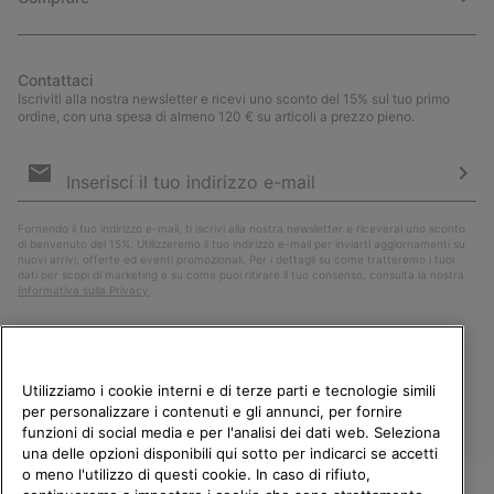
Contattaci
Iscriviti alla nostra newsletter e ricevi uno sconto del 15% sul tuo primo
ordine, con una spesa di almeno 120 € su articoli a prezzo pieno.
Iscrizione
e-
mail
Iscri
Fornendo il tuo indirizzo e-mail, ti iscrivi alla nostra newsletter e riceverai uno sconto
di benvenuto del 15%. Utilizzeremo il tuo indirizzo e-mail per inviarti aggiornamenti su
nuovi arrivi, offerte ed eventi promozionali. Per i dettagli su come tratteremo i tuoi
dati per scopi di marketing e su come puoi ritirare il tuo consenso, consulta la nostra
Informativa sulla Privacy
.
Utilizziamo i cookie interni e di terze parti e tecnologie simili
per personalizzare i contenuti e gli annunci, per fornire
funzioni di social media e per l'analisi dei dati web. Seleziona
una delle opzioni disponibili qui sotto per indicarci se accetti
o meno l'utilizzo di questi cookie. In caso di rifiuto,