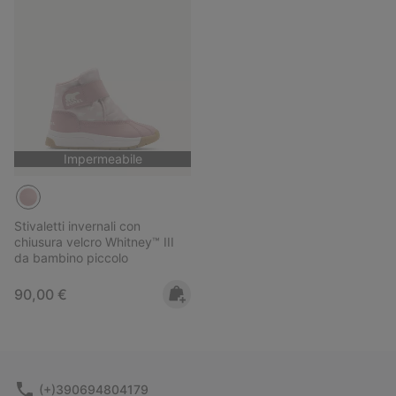
Impermeabile
Stivaletti invernali con
chiusura velcro Whitney™ III
da bambino piccolo
Regular price:
90,00 €
(+)390694804179