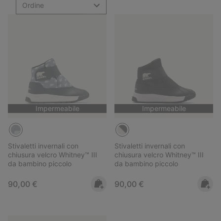
Ordine
Impermeabile
Impermeabile
Stivaletti invernali con
Stivaletti invernali con
chiusura velcro Whitney™ III
chiusura velcro Whitney™ III
da bambino piccolo
da bambino piccolo
Regular price:
Regular price:
90,00 €
90,00 €