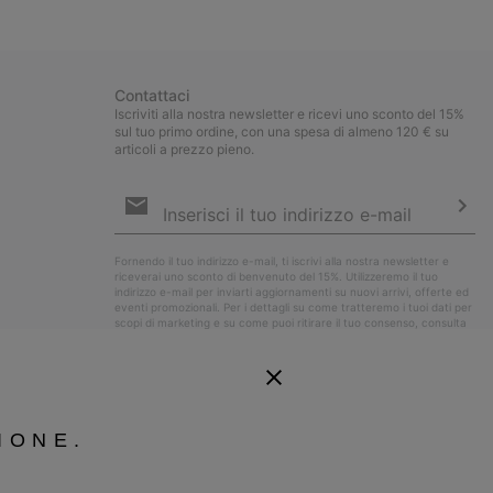
Contattaci
Iscriviti alla nostra newsletter e ricevi uno sconto del 15%
sul tuo primo ordine, con una spesa di almeno 120 € su
articoli a prezzo pieno.
Iscrizione
e-
mail
Iscri
Fornendo il tuo indirizzo e-mail, ti iscrivi alla nostra newsletter e
riceverai uno sconto di benvenuto del 15%. Utilizzeremo il tuo
indirizzo e-mail per inviarti aggiornamenti su nuovi arrivi, offerte ed
eventi promozionali. Per i dettagli su come tratteremo i tuoi dati per
scopi di marketing e su come puoi ritirare il tuo consenso, consulta
la nostra
Informativa sulla Privacy
.
IONE.