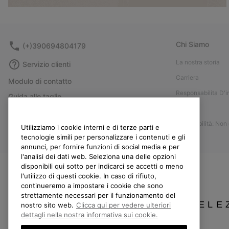
Chi Siamo
(+)390694804179
La nostra storia
Servizio clienti
Carriera
Modulo di contatto
Responsabilita D'
Guida alle taglie
Stampa
Guida alla cura delle scarpe
Accessibilità: Non
Resi
Utilizziamo i cookie interni e di terze parti e
tecnologie simili per personalizzare i contenuti e gli
Recedi dal contratto
annunci, per fornire funzioni di social media e per
l'analisi dei dati web. Seleziona una delle opzioni
I miei ordini
disponibili qui sotto per indicarci se accetti o meno
Spedizione
l'utilizzo di questi cookie. In caso di rifiuto,
continueremo a impostare i cookie che sono
Pagamento
strettamente necessari per il funzionamento del
Domande frequenti
SELE
nostro sito web.
Clicca qui per vedere ulteriori
dettagli nella nostra informativa sui cookie.