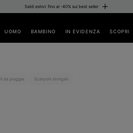
Saldi estivi: fino al -40% sui best seller
UOMO
BAMBINO
IN EVIDENZA
SCOPRI
li da pioggia
Scarponi stringati