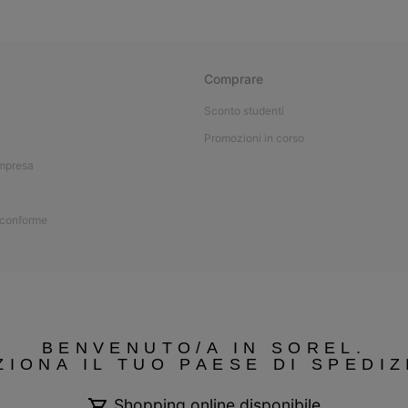
Comprare
Sconto studenti
Promozioni in corso
impresa
 conforme
BENVENUTO/A IN SOREL.
ZIONA IL TUO PAESE DI SPEDIZ
Shopping online disponibile