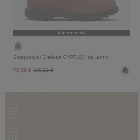
Impermeabile
Scarponcini Chelsea CYPRUS™ da uomo
Sale price:
Regular price:
75,00 €
125,00 €