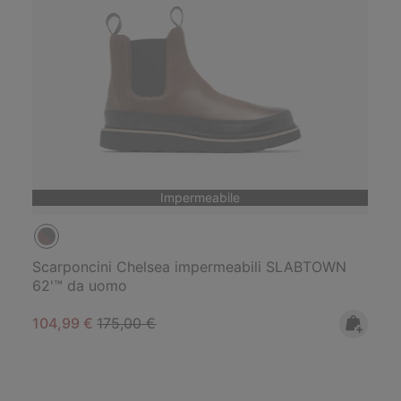
Impermeabile
Scarponcini Chelsea impermeabili SLABTOWN
62'™ da uomo
Sale price:
Regular price:
104,99 €
175,00 €