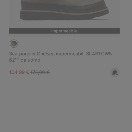
Impermeabile
Scarponcini Chelsea impermeabili SLABTOWN
62'™ da uomo
Sale price:
Regular price:
104,99 €
175,00 €