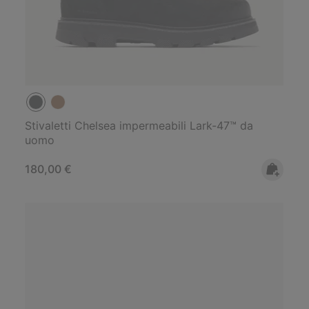
Stivaletti Chelsea impermeabili Lark-47™ da
uomo
Regular price:
180,00 €