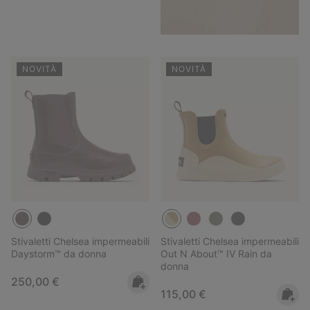
NOVITÀ
NOVITÀ
Stivaletti Chelsea impermeabili
Stivaletti Chelsea impermeabili
Daystorm™ da donna
Out N About™ IV Rain da
donna
Regular price:
250,00 €
Regular price:
115,00 €