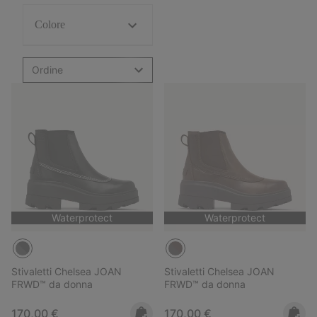
Colore
Ordine
Waterprotect
Waterprotect
Stivaletti Chelsea JOAN
Stivaletti Chelsea JOAN
FRWD™ da donna
FRWD™ da donna
Regular price:
Regular price:
170,00 €
170,00 €