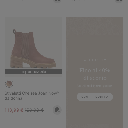
SALDI ESTIVI
Fino al 40%
Impermeabile
di sconto
Saldi sui best seller.
Stivaletti Chelsea Joan Now™
SCOPRI SUBITO
da donna
Sale price:
Regular price:
113,99 €
190,00 €