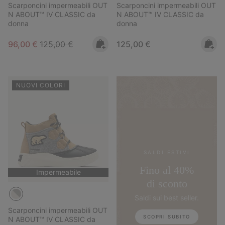
Scarponcini impermeabili OUT
Scarponcini impermeabili OUT
N ABOUT™ IV CLASSIC da
N ABOUT™ IV CLASSIC da
donna
donna
Sale price:
Regular price:
Regular price:
96,00 €
125,00 €
125,00 €
NUOVI COLORI
SALDI ESTIVI
Fino al 40%
Impermeabile
di sconto
Saldi sui best seller.
Scarponcini impermeabili OUT
SCOPRI SUBITO
N ABOUT™ IV CLASSIC da