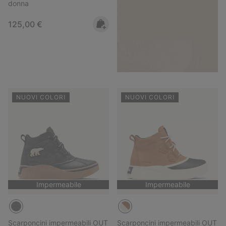
donna
Regular price:
125,00 €
NUOVI COLORI
NUOVI COLORI
Impermeabile
Impermeabile
Scarponcini impermeabili OUT
Scarponcini impermeabili OUT