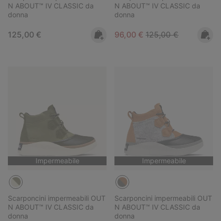
N ABOUT™ IV CLASSIC da
N ABOUT™ IV CLASSIC da
donna
donna
Regular price:
Sale price:
Regular price:
125,00 €
96,00 €
125,00 €
Impermeabile
Impermeabile
Scarponcini impermeabili OUT
Scarponcini impermeabili OUT
N ABOUT™ IV CLASSIC da
N ABOUT™ IV CLASSIC da
donna
donna