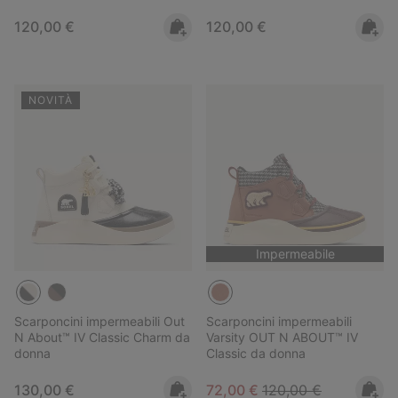
Regular price:
Regular price:
120,00 €
120,00 €
NOVITÀ
Impermeabile
Scarponcini impermeabili Out
Scarponcini impermeabili
N About™ IV Classic Charm da
Varsity OUT N ABOUT™ IV
donna
Classic da donna
Regular price:
Sale price:
Regular price:
130,00 €
72,00 €
120,00 €