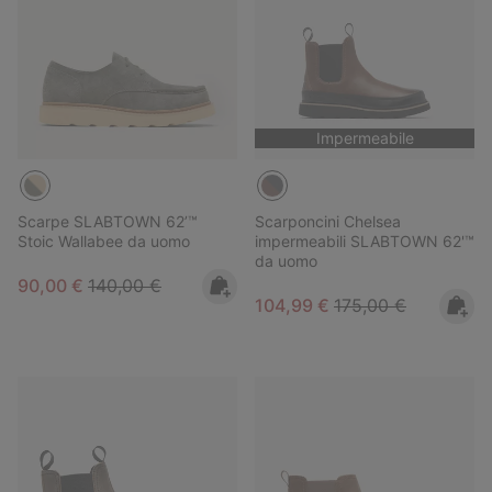
Impermeabile
Scarpe SLABTOWN 62’™
Scarponcini Chelsea
Stoic Wallabee da uomo
impermeabili SLABTOWN 62'™
da uomo
Sale price:
Regular price:
90,00 €
140,00 €
Sale price:
Regular price:
104,99 €
175,00 €