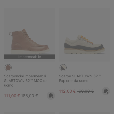
Impermeabile
Scarponcini impermeabili
Scarpe SLABTOWN 62’™
SLABTOWN 62'™ MOC da
Explorer da uomo
uomo
Sale price:
Regular price:
112,00 €
160,00 €
Sale price:
Regular price:
111,00 €
185,00 €