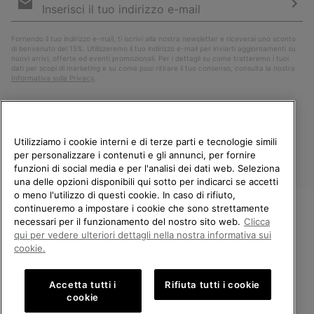
e-
mail
Iscri
Fornendo il tuo indirizzo e-mail, ti iscrivi alla nostra newsletter e riceverai uno sconto
di benvenuto del 15%. Utilizzeremo il tuo indirizzo e-mail per inviarti aggiornamenti su
nuovi arrivi, offerte ed eventi promozionali. Per i dettagli su come tratteremo i tuoi
dati per scopi di marketing e su come puoi ritirare il tuo consenso, consulta la nostra
Informativa sulla Privacy
.
Utilizziamo i cookie interni e di terze parti e tecnologie simili
per personalizzare i contenuti e gli annunci, per fornire
funzioni di social media e per l'analisi dei dati web. Seleziona
una delle opzioni disponibili qui sotto per indicarci se accetti
o meno l'utilizzo di questi cookie. In caso di rifiuto,
continueremo a impostare i cookie che sono strettamente
Italia
necessari per il funzionamento del nostro sito web.
Clicca
BENVENUTO/A IN SOREL.
qui per vedere ulteriori dettagli nella nostra informativa sui
©
2026
Columbia Sportswear Company. Avenue des Morgines, 12 1213
SELEZIONA IL TUO PAESE DI
cookie.
Petit-Lancy Switzerland. Tutti i diritti riservati.
SPEDIZIONE.
Politica sulla privacy
Termini di utilizzo
Accetta tutti i
Rifiuta tutti i cookie
Shopping online disponibile
Condizioni Generali di Vendita
Garanzia
Cookies
Impressum
cookie