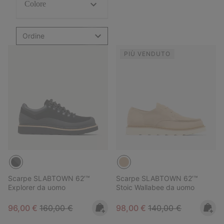
Colore
Ordine
PIÙ VENDUTO
Scarpe SLABTOWN 62’™
Scarpe SLABTOWN 62’™
Explorer da uomo
Stoic Wallabee da uomo
Sale price:
Regular price:
Sale price:
Regular price:
96,00 €
160,00 €
98,00 €
140,00 €