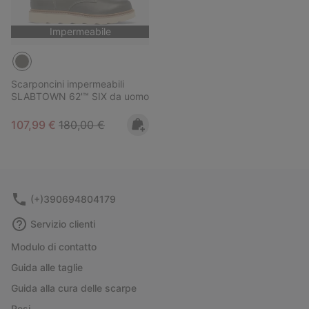
Impermeabile
Scarponcini impermeabili
SLABTOWN 62'™ SIX da uomo
Sale price:
Regular price:
107,99 €
180,00 €
(+)390694804179
Servizio clienti
Modulo di contatto
Guida alle taglie
Guida alla cura delle scarpe
Resi