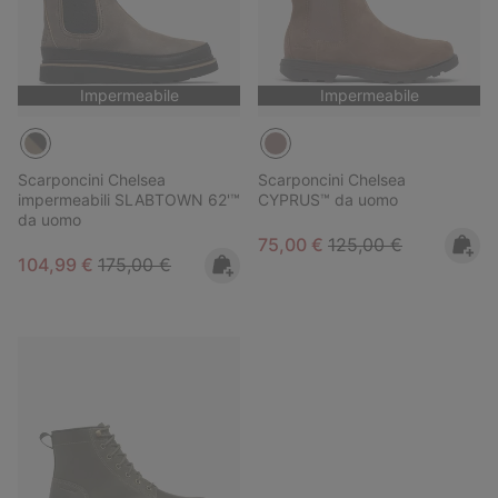
Impermeabile
Impermeabile
Scarponcini Chelsea
Scarponcini Chelsea
impermeabili SLABTOWN 62'™
CYPRUS™ da uomo
da uomo
Sale price:
Regular price:
75,00 €
125,00 €
Sale price:
Regular price:
104,99 €
175,00 €