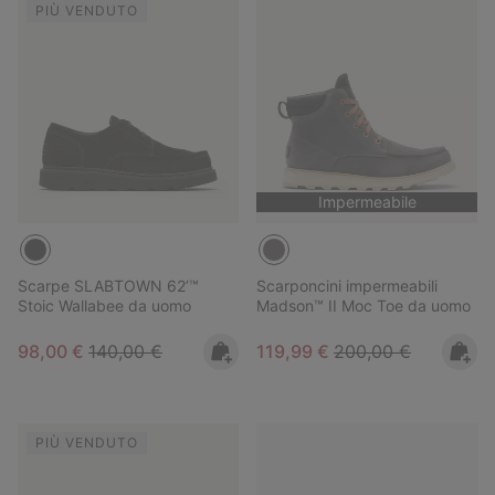
PIÙ VENDUTO
Impermeabile
Scarpe SLABTOWN 62’™
Scarponcini impermeabili
Stoic Wallabee da uomo
Madson™ II Moc Toe da uomo
Sale price:
Regular price:
Sale price:
Regular price:
98,00 €
140,00 €
119,99 €
200,00 €
PIÙ VENDUTO