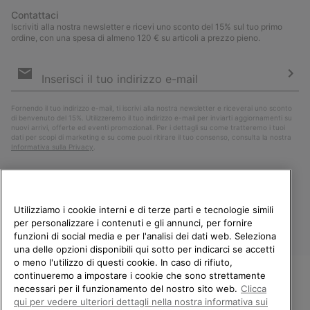
Contattaci
Iscriviti alla nostra newsletter e ricevi uno sconto del 15% sul tuo primo
ordine, con una spesa di almeno 120 € su articoli a prezzo pieno.
Iscrizione
e-
mail
Iscri
Fornendo il tuo indirizzo e-mail, ti iscrivi alla nostra newsletter e riceverai uno sconto
di benvenuto del 15%. Utilizzeremo il tuo indirizzo e-mail per inviarti aggiornamenti su
nuovi arrivi, offerte ed eventi promozionali. Per i dettagli su come tratteremo i tuoi
dati per scopi di marketing e su come puoi ritirare il tuo consenso, consulta la nostra
Informativa sulla Privacy
.
Utilizziamo i cookie interni e di terze parti e tecnologie simili
per personalizzare i contenuti e gli annunci, per fornire
funzioni di social media e per l'analisi dei dati web. Seleziona
una delle opzioni disponibili qui sotto per indicarci se accetti
o meno l'utilizzo di questi cookie. In caso di rifiuto,
continueremo a impostare i cookie che sono strettamente
Italia
necessari per il funzionamento del nostro sito web.
Clicca
BENVENUTO/A IN SOREL.
qui per vedere ulteriori dettagli nella nostra informativa sui
©
2026
Columbia Sportswear Company. Avenue des Morgines, 12 1213