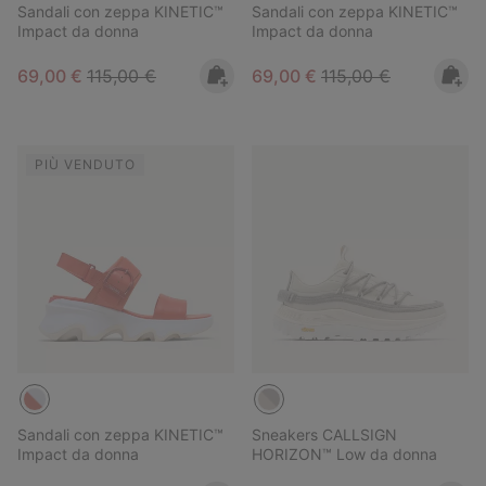
Sandali con zeppa KINETIC™
Sandali con zeppa KINETIC™
Impact da donna
Impact da donna
Sale price:
Regular price:
Sale price:
Regular price:
69,00 €
115,00 €
69,00 €
115,00 €
PIÙ VENDUTO
Sandali con zeppa KINETIC™
Sneakers CALLSIGN
Impact da donna
HORIZON™ Low da donna