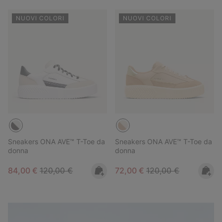
NUOVI COLORI
NUOVI COLORI
Sneakers ONA AVE™ T-Toe da
Sneakers ONA AVE™ T-Toe da
donna
donna
Sale price:
Regular price:
Sale price:
Regular price:
84,00 €
120,00 €
72,00 €
120,00 €
Callsign Lookbook