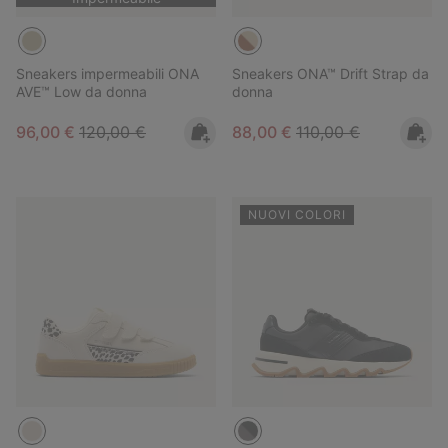
Sneakers impermeabili ONA
Sneakers ONA™ Drift Strap da
AVE™ Low da donna
donna
Sale price:
Regular price:
Sale price:
Regular price:
96,00 €
120,00 €
88,00 €
110,00 €
NUOVI COLORI