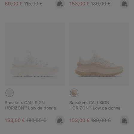
Sale price:
Regular price:
Sale price:
Regular price:
80,00 €
115,00 €
153,00 €
180,00 €
Sneakers CALLSIGN
Sneakers CALLSIGN
HORIZON™ Low da donna
HORIZON™ Low da donna
Sale price:
Regular price:
Sale price:
Regular price:
153,00 €
180,00 €
153,00 €
180,00 €