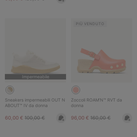
PIÙ VENDUTO
Impermeabile
Sneakers impermeabili OUT N
Zoccoli ROAM’N™ RVT da
ABOUT™ IV da donna
donna
Sale price:
Regular price:
Sale price:
Regular price:
60,00 €
100,00 €
96,00 €
160,00 €