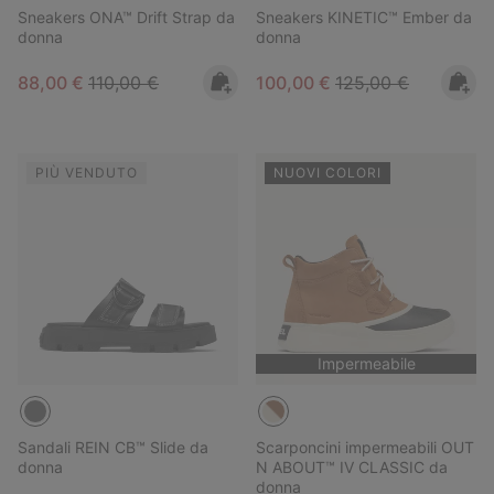
Sneakers ONA™ Drift Strap da
Sneakers KINETIC™ Ember da
donna
donna
Sale price:
Regular price:
Sale price:
Regular price:
88,00 €
110,00 €
100,00 €
125,00 €
PIÙ VENDUTO
NUOVI COLORI
Impermeabile
Sandali REIN CB™ Slide da
Scarponcini impermeabili OUT
donna
N ABOUT™ IV CLASSIC da
donna