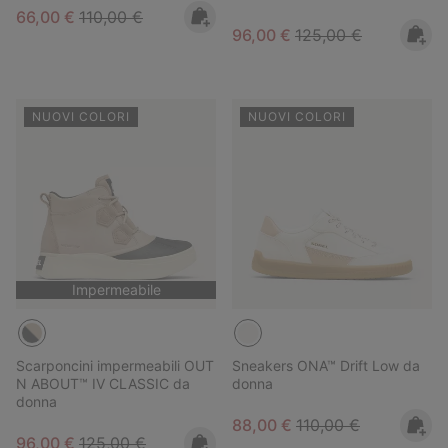
Sale price:
Regular price:
66,00 €
110,00 €
Sale price:
Regular price:
96,00 €
125,00 €
NUOVI COLORI
NUOVI COLORI
Impermeabile
Scarponcini impermeabili OUT
Sneakers ONA™ Drift Low da
N ABOUT™ IV CLASSIC da
donna
donna
Sale price:
Regular price:
88,00 €
110,00 €
Sale price:
Regular price:
96,00 €
125,00 €