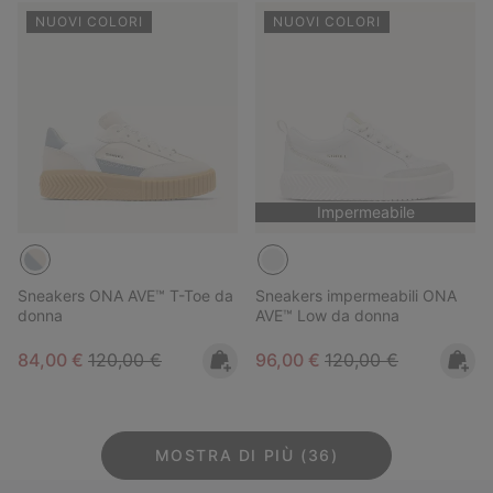
NUOVI COLORI
NUOVI COLORI
Impermeabile
Sneakers ONA AVE™ T-Toe da
Sneakers impermeabili ONA
donna
AVE™ Low da donna
Sale price:
Regular price:
Sale price:
Regular price:
84,00 €
120,00 €
96,00 €
120,00 €
MOSTRA DI PIÙ (36)