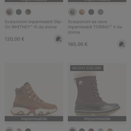
Scarponcini impermeabili Slip-
Scarponcini da neve
On WHITNEY™ III da donna
impermeabili TORINO™ V da
donna
Regular price:
120,00 €
Regular price:
165,00 €
NUOVI COLORI
Impermeabile
Impermeabile