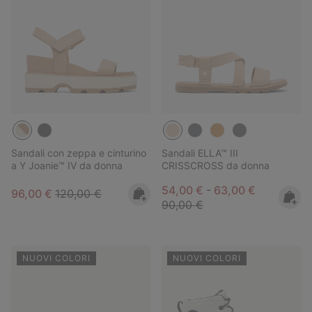
Sandali con zeppa e cinturino
Sandali ELLA™ III
a Y Joanie™ IV da donna
CRISSCROSS da donna
Minimum sale price:
Maximum sale pric
Regular pr
54,00 €
-
63,00 €
Sale price:
Regular price:
96,00 €
120,00 €
90,00 €
NUOVI COLORI
NUOVI COLORI