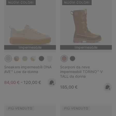
NUOVI COLORI
NUOVI COLORI
Impermeabile
Impermeabile
Sneakers impermeabili ONA
Scarponi da neve
AVE™ Low da donna
impermeabili TORINO™ V
TALL da donna
Minimum sale price:
Maximum price:
84,00 €
-
120,00 €
Regular price:
185,00 €
PIÙ VENDUTO
PIÙ VENDUTO