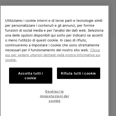
Utilizziamo i cookie interni e di terze parti e tecnologie simili
per personalizzare i contenuti e gli annunci, per fornire
funzioni di social media e per l'analisi dei dati web. Seleziona
una delle opzioni disponibili qui sotto per indicarci se accetti
o meno l'utilizzo di questi cookie. In caso di rifiuto,
continueremo a impostare i cookie che sono strettamente
Italia
necessari per il funzionamento del nostro sito web.
Clicca
BENVENUTO/A IN SOREL.
qui per vedere ulteriori dettagli nella nostra informativa sui
©
2026
Columbia Sportswear Company. Avenue des Morgines, 12 1213
SELEZIONA IL TUO PAESE DI
Petit-Lancy Switzerland. Tutti i diritti riservati.
cookie.
SPEDIZIONE.
Politica sulla privacy
Termini di utilizzo
Accetta tutti i
Rifiuta tutti i cookie
Shopping online disponibile
Condizioni Generali di Vendita
Garanzia
Cookies
Impressum
cookie
Public CBCR
United States
Shoppi
Gestisci le
online
impostazioni dei
Servizio clienti: Lun. - Ven. 9:00 - 13:00 & 14:00 - 18:00
disponib
Italy
Italia
Shoppi
(+)390694804179
cookie
online
disponib
VISUALIZZA TUTTI I PAESI