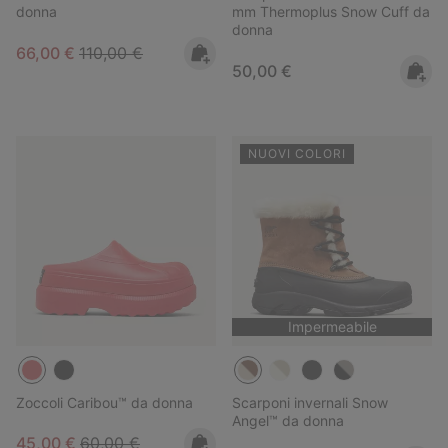
donna
mm Thermoplus Snow Cuff da
donna
Sale price:
Regular price:
66,00 €
110,00 €
Regular price:
50,00 €
NUOVI COLORI
Impermeabile
Zoccoli Caribou™ da donna
Scarponi invernali Snow
Angel™ da donna
Sale price:
Regular price:
45,00 €
60,00 €