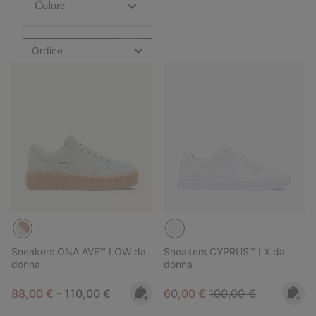
Colore
Ordine
Sneakers ONA AVE™ LOW da
Sneakers CYPRUS™ LX da
donna
donna
Minimum sale price:
Maximum price:
Sale price:
Regular price:
88,00 €
-
110,00 €
60,00 €
100,00 €