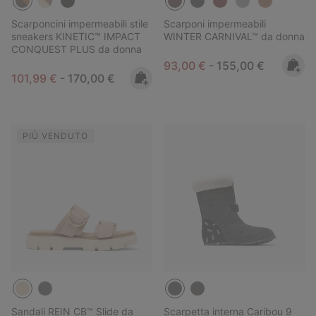
Scarponcini impermeabili stile
Scarponi impermeabili
sneakers KINETIC™ IMPACT
WINTER CARNIVAL™ da donna
CONQUEST PLUS da donna
Minimum sale price:
Maximum price:
93,00 €
-
155,00 €
Minimum sale price:
Maximum price:
101,99 €
-
170,00 €
PIÙ VENDUTO
Sandali REIN CB™ Slide da
Scarpetta interna Caribou 9