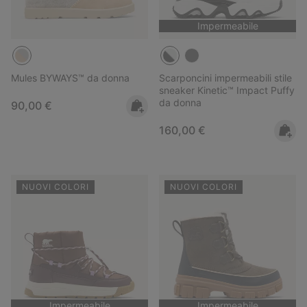
Impermeabile
Mules BYWAYS™ da donna
Scarponcini impermeabili stile
sneaker Kinetic™ Impact Puffy
da donna
Regular price:
90,00 €
Regular price:
160,00 €
NUOVI COLORI
NUOVI COLORI
Impermeabile
Impermeabile