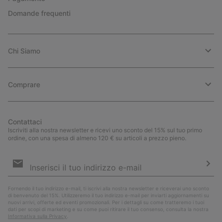
Domande frequenti
Chi Siamo
Comprare
Contattaci
Iscriviti alla nostra newsletter e ricevi uno sconto del 15% sul tuo primo
ordine, con una spesa di almeno 120 € su articoli a prezzo pieno.
Iscrizione
e-
mail
Iscri
Fornendo il tuo indirizzo e-mail, ti iscrivi alla nostra newsletter e riceverai uno sconto
di benvenuto del 15%. Utilizzeremo il tuo indirizzo e-mail per inviarti aggiornamenti su
nuovi arrivi, offerte ed eventi promozionali. Per i dettagli su come tratteremo i tuoi
dati per scopi di marketing e su come puoi ritirare il tuo consenso, consulta la nostra
Informativa sulla Privacy
.