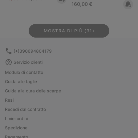
Regular price:
160,00 €
MOSTRA DI PIÙ (31)
(+)390694804179
Servizio clienti
Modulo di contatto
Guida alle taglie
Guida alla cura delle scarpe
Resi
Recedi dal contratto
I miei ordini
Spedizione
Pagamento