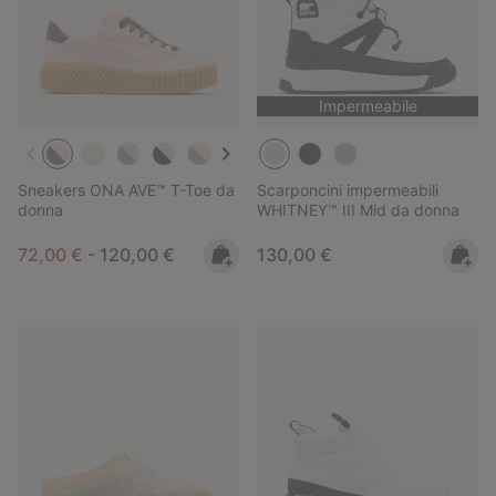
Impermeabile
Sneakers ONA AVE™ T-Toe da
Scarponcini impermeabili
donna
WHITNEY™ III Mid da donna
Minimum sale price:
Maximum price:
Regular price:
72,00 €
-
120,00 €
130,00 €