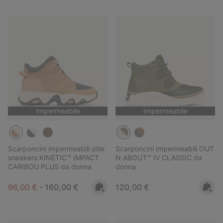
Impermeabile
Impermeabile
Scarponcini impermeabili stile
Scarponcini impermeabili OUT
sneakers KINETIC™ IMPACT
N ABOUT™ IV CLASSIC da
CARIBOU PLUS da donna
donna
Minimum sale price:
Maximum price:
Regular price:
96,00 €
-
160,00 €
120,00 €