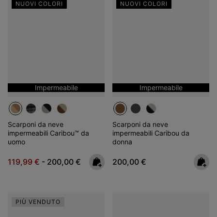
NUOVI COLORI
NUOVI COLORI
Impermeabile
Impermeabile
Scarponi da neve
Scarponi da neve
impermeabili Caribou™ da
impermeabili Caribou da
uomo
donna
Minimum sale price:
Maximum price:
Regular price:
119,99 €
-
200,00 €
200,00 €
PIÙ VENDUTO