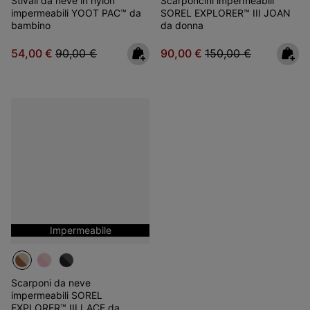
Stivali da neve in nylon
Scarponcini impermeabili
impermeabili YOOT PAC™ da
SOREL EXPLORER™ III JOAN
bambino
da donna
Sale price:
Regular price:
Sale price:
Regular price:
54,00 €
90,00 €
90,00 €
150,00 €
Impermeabile
Scarponi da neve
impermeabili SOREL
EXPLORER™ III LACE da