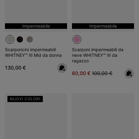
Impermeabile
Impermeabile
Scarponcini impermeabili
Scarponi impermeabili da
WHITNEY™ III Mid da donna
neve WHITNEY™ III da
ragazzo
Regular price:
130,00 €
Sale price:
Regular price:
60,00 €
100,00 €
NUOVI COLORI