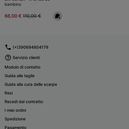
bambino
Sale price:
Regular price:
66,00 €
110,00 €
(+)390694804179
Servizio clienti
Modulo di contatto
Guida alle taglie
Guida alla cura delle scarpe
Resi
Recedi dal contratto
I miei ordini
Spedizione
Pagamento