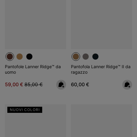
Pantofole Lanner Ridge™ da
Pantofola Lanner Ridge™ II da
uomo
ragazzo
Sale price:
Regular price:
Regular price:
59,00 €
85,00 €
60,00 €
NUOVI COLORI