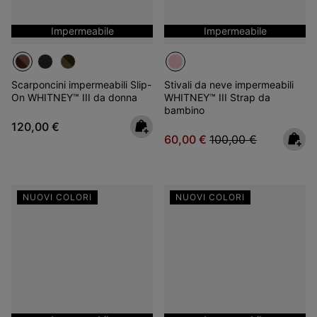
Impermeabile
Impermeabile
Scarponcini impermeabili Slip-
Stivali da neve impermeabili
On WHITNEY™ III da donna
WHITNEY™ III Strap da
bambino
Regular price:
120,00 €
Sale price:
Regular price:
60,00 €
100,00 €
NUOVI COLORI
NUOVI COLORI