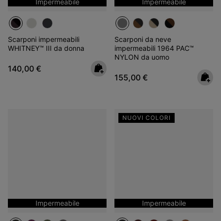
Impermeabile
Impermeabile
Scarponi impermeabili
Scarponi da neve
WHITNEY™ III da donna
impermeabili 1964 PAC™
NYLON da uomo
Regular price:
140,00 €
Regular price:
155,00 €
NUOVI COLORI
Impermeabile
Impermeabile