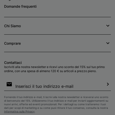
Domande frequenti
Chi Siamo
Comprare
Contattaci
Iscriviti alla nostra newsletter e ricevi uno sconto del 15% sul tuo primo
ordine, con una spesa di almeno 120 € su articoli a prezzo pieno.
Iscrizione
e-
mail
Iscri
Fornendo il tuo indirizzo e-mail, ti iscrivi alla nostra newsletter e riceverai uno sconto
di benvenuto del 15%. Utilizzeremo il tuo indirizzo e-mail per inviarti aggiornamenti su
nuovi arrivi, offerte ed eventi promozionali. Per i dettagli su come tratteremo i tuoi
dati per scopi di marketing e su come puoi ritirare il tuo consenso, consulta la nostra
Informativa sulla Privacy
.