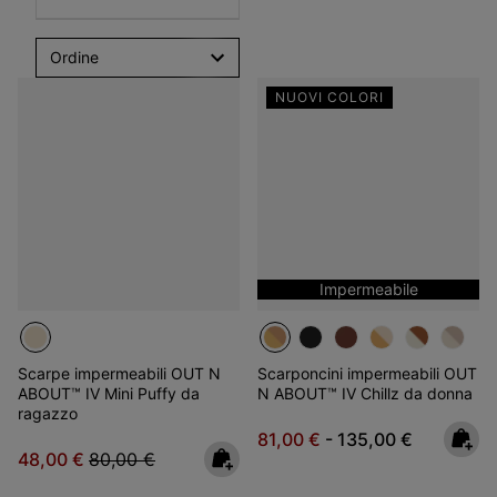
Ordine
NUOVI COLORI
Impermeabile
Scarpe impermeabili OUT N
Scarponcini impermeabili OUT
ABOUT™ IV Mini Puffy da
N ABOUT™ IV Chillz da donna
ragazzo
Minimum sale price:
Maximum price:
81,00 €
-
135,00 €
Sale price:
Regular price:
48,00 €
80,00 €