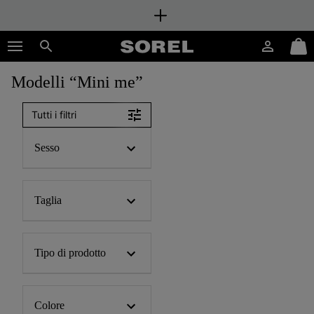
SKIP
SOREL
TO
Accesso
Mini
CONTENT
Cerca
Cart
Modelli “Mini me”
SKIP
TO
MAIN
Tutti i filtri
NAV
SKIP
Sesso
TO
SEARCH
Taglia
Tipo di prodotto
Colore