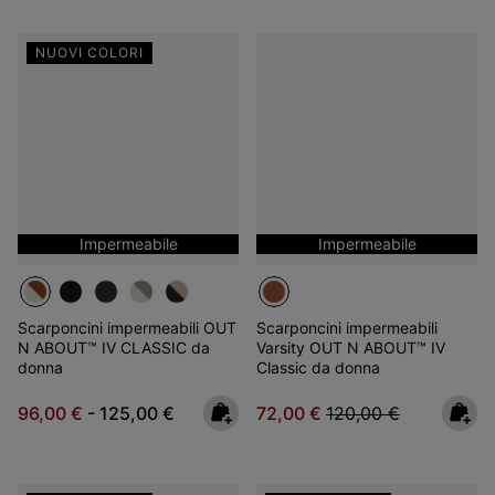
NUOVI COLORI
Impermeabile
Impermeabile
Scarponcini impermeabili OUT
Scarponcini impermeabili
N ABOUT™ IV CLASSIC da
Varsity OUT N ABOUT™ IV
donna
Classic da donna
Minimum sale price:
Maximum price:
Sale price:
Regular price:
96,00 €
-
125,00 €
72,00 €
120,00 €