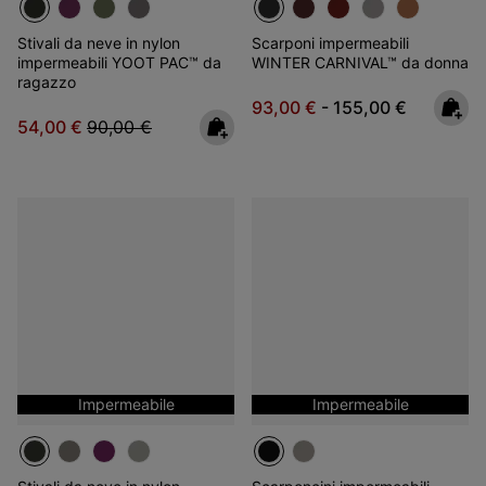
Stivali da neve in nylon
Scarponi impermeabili
impermeabili YOOT PAC™ da
WINTER CARNIVAL™ da donna
ragazzo
Minimum sale price:
Maximum price:
93,00 €
-
155,00 €
Sale price:
Regular price:
54,00 €
90,00 €
Impermeabile
Impermeabile