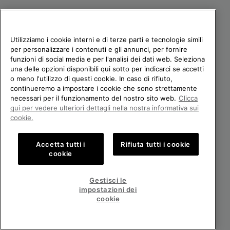
Utilizziamo i cookie interni e di terze parti e tecnologie simili
per personalizzare i contenuti e gli annunci, per fornire
funzioni di social media e per l'analisi dei dati web. Seleziona
una delle opzioni disponibili qui sotto per indicarci se accetti
o meno l'utilizzo di questi cookie. In caso di rifiuto,
continueremo a impostare i cookie che sono strettamente
Italia
necessari per il funzionamento del nostro sito web.
Clicca
qui per vedere ulteriori dettagli nella nostra informativa sui
©
2024
Columbia Sportswear Company. Avenue des Morgines, 12 1213
cookie.
Petit-Lancy Switzerland. Tutti i diritti riservati.
Politica sulla privacy
Termini di utilizzo
Accetta tutti i
Rifiuta tutti i cookie
Condizioni Generali di Vendita
Garanzia
Cookies
Impressum
cookie
Public CBCR
Gestisci le
impostazioni dei
Servizio clienti: Lun. - Ven. 9:00 - 13:00 & 14:00 - 18:00
(+)390694804179
cookie