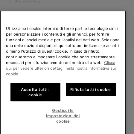
Informativa sulla Privacy
.
Utilizziamo i cookie interni e di terze parti e tecnologie simili
per personalizzare i contenuti e gli annunci, per fornire
funzioni di social media e per l'analisi dei dati web. Seleziona
una delle opzioni disponibili qui sotto per indicarci se accetti
o meno l'utilizzo di questi cookie. In caso di rifiuto,
continueremo a impostare i cookie che sono strettamente
Italia
necessari per il funzionamento del nostro sito web.
Clicca
BENVENUTO/A IN SOREL.
qui per vedere ulteriori dettagli nella nostra informativa sui
©
2026
Columbia Sportswear Company. Avenue des Morgines, 12 1213
SELEZIONA IL TUO PAESE DI
cookie.
Petit-Lancy Switzerland. Tutti i diritti riservati.
SPEDIZIONE.
Politica sulla privacy
Termini di utilizzo
Accetta tutti i
Rifiuta tutti i cookie
Shopping online disponibile
Condizioni Generali di Vendita
Garanzia
Cookies
Impressum
cookie
Public CBCR
United States
Shoppi
Gestisci le
online
impostazioni dei
Servizio clienti: Lun. - Ven. 9:00 - 13:00 & 14:00 - 18:00
disponib
Italy
Italia
Shoppi
(+)390694804179
cookie
online
disponib