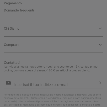
Pagamento
Domande frequenti
Chi Siamo
Comprare
Contattaci
Iscriviti alla nostra newsletter e ricevi uno sconto del 15% sul tuo primo
ordine, con una spesa di almeno 120 € su articoli a prezzo pieno.
Iscrizione
e-
mail
Iscri
Fornendo il tuo indirizzo e-mail, ti iscrivi alla nostra newsletter e riceverai uno sconto
di benvenuto del 15%. Utilizzeremo il tuo indirizzo e-mail per inviarti aggiornamenti su
nuovi arrivi, offerte ed eventi promozionali. Per i dettagli su come tratteremo i tuoi
dati per scopi di marketing e su come puoi ritirare il tuo consenso, consulta la nostra