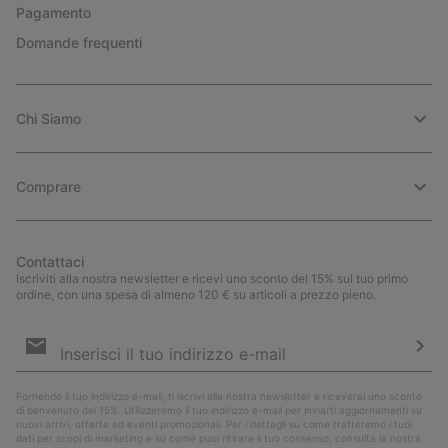
Pagamento
Domande frequenti
Chi Siamo
Comprare
Contattaci
Iscriviti alla nostra newsletter e ricevi uno sconto del 15% sul tuo primo
ordine, con una spesa di almeno 120 € su articoli a prezzo pieno.
Iscrizione
e-
mail
Iscri
Fornendo il tuo indirizzo e-mail, ti iscrivi alla nostra newsletter e riceverai uno sconto
di benvenuto del 15%. Utilizzeremo il tuo indirizzo e-mail per inviarti aggiornamenti su
nuovi arrivi, offerte ed eventi promozionali. Per i dettagli su come tratteremo i tuoi
dati per scopi di marketing e su come puoi ritirare il tuo consenso, consulta la nostra