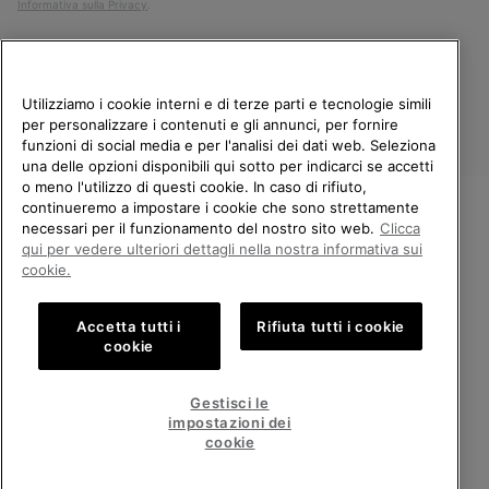
Informativa sulla Privacy
.
Utilizziamo i cookie interni e di terze parti e tecnologie simili
per personalizzare i contenuti e gli annunci, per fornire
funzioni di social media e per l'analisi dei dati web. Seleziona
una delle opzioni disponibili qui sotto per indicarci se accetti
o meno l'utilizzo di questi cookie. In caso di rifiuto,
continueremo a impostare i cookie che sono strettamente
Italia
necessari per il funzionamento del nostro sito web.
Clicca
BENVENUTO/A IN SOREL.
qui per vedere ulteriori dettagli nella nostra informativa sui
©
2026
Columbia Sportswear Company. Avenue des Morgines, 12 1213
SELEZIONA IL TUO PAESE DI
cookie.
Petit-Lancy Switzerland. Tutti i diritti riservati.
SPEDIZIONE.
Politica sulla privacy
Termini di utilizzo
Accetta tutti i
Rifiuta tutti i cookie
Shopping online disponibile
Condizioni Generali di Vendita
Garanzia
Cookies
Impressum
cookie
Public CBCR
United States
Shoppi
Gestisci le
online
impostazioni dei
Servizio clienti: Lun. - Ven. 9:00 - 13:00 & 14:00 - 18:00
disponib
Italy
Italia
Shoppi
(+)390694804179
cookie
online
disponib