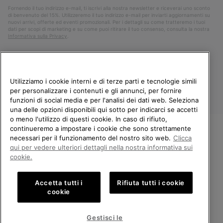
Fornendo il tuo indirizzo e-mail, ti iscrivi alla nostra newsletter e riceverai uno sconto
di benvenuto del 15%. Utilizzeremo il tuo indirizzo e-mail per inviarti aggiornamenti su
nuovi arrivi, offerte ed eventi promozionali. Per i dettagli su come tratteremo i tuoi
dati per scopi di marketing e su come puoi ritirare il tuo consenso, consulta la nostra
Informativa sulla Privacy
.
Utilizziamo i cookie interni e di terze parti e tecnologie simili
per personalizzare i contenuti e gli annunci, per fornire
funzioni di social media e per l'analisi dei dati web. Seleziona
una delle opzioni disponibili qui sotto per indicarci se accetti
o meno l'utilizzo di questi cookie. In caso di rifiuto,
continueremo a impostare i cookie che sono strettamente
Italia
necessari per il funzionamento del nostro sito web.
Clicca
BENVENUTO/A IN SOREL.
qui per vedere ulteriori dettagli nella nostra informativa sui
©
2026
Columbia Sportswear Company. Avenue des Morgines, 12 1213
SELEZIONA IL TUO PAESE DI
cookie.
Petit-Lancy Switzerland. Tutti i diritti riservati.
SPEDIZIONE.
Politica sulla privacy
Termini di utilizzo
Accetta tutti i
Rifiuta tutti i cookie
Shopping online disponibile
Condizioni Generali di Vendita
Garanzia
Cookies
Impressum
cookie
Public CBCR
United States
Shoppi
Gestisci le
online