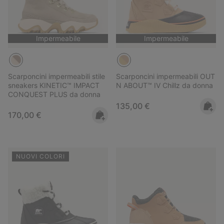
Impermeabile
Impermeabile
Scarponcini impermeabili stile
Scarponcini impermeabili OUT
sneakers KINETIC™ IMPACT
N ABOUT™ IV Chillz da donna
CONQUEST PLUS da donna
Regular price:
135,00 €
Regular price:
170,00 €
NUOVI COLORI