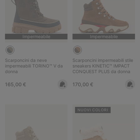
Impermeabile
Impermeabile
Scarponcini da neve
Scarponcini impermeabili stile
impermeabili TORINO™ V da
sneakers KINETIC™ IMPACT
donna
CONQUEST PLUS da donna
Regular price:
Regular price:
165,00 €
170,00 €
NUOVI COLORI