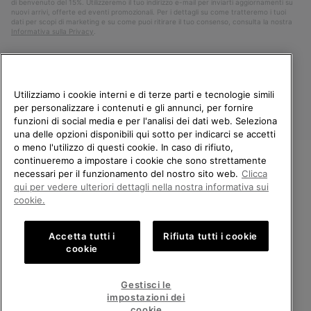
di benvenuto del 15%. Utilizzeremo il tuo indirizzo e-mail per inviarti aggiornamenti su
nuovi arrivi, offerte ed eventi promozionali. Per i dettagli su come tratteremo i tuoi
dati per scopi di marketing e su come puoi ritirare il tuo consenso, consulta la nostra
Informativa sulla Privacy
.
Utilizziamo i cookie interni e di terze parti e tecnologie simili
per personalizzare i contenuti e gli annunci, per fornire
funzioni di social media e per l'analisi dei dati web. Seleziona
una delle opzioni disponibili qui sotto per indicarci se accetti
o meno l'utilizzo di questi cookie. In caso di rifiuto,
continueremo a impostare i cookie che sono strettamente
Italia
necessari per il funzionamento del nostro sito web.
Clicca
BENVENUTO/A IN SOREL.
qui per vedere ulteriori dettagli nella nostra informativa sui
©
2026
Columbia Sportswear Company. Avenue des Morgines, 12 1213
SELEZIONA IL TUO PAESE DI
cookie.
Petit-Lancy Switzerland. Tutti i diritti riservati.
SPEDIZIONE.
Politica sulla privacy
Termini di utilizzo
Accetta tutti i
Rifiuta tutti i cookie
Shopping online disponibile
Condizioni Generali di Vendita
Garanzia
Cookies
Impressum
cookie
Public CBCR
United States
Shoppi
Gestisci le
online
impostazioni dei
Servizio clienti: Lun. - Ven. 9:00 - 13:00 & 14:00 - 18:00
disponib
Italy
Italia
Shoppi
(+)390694804179
cookie