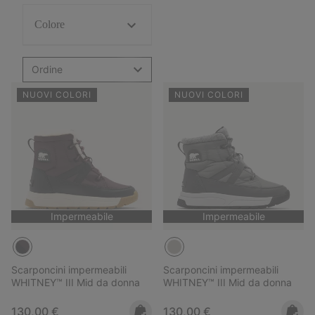
Colore
Ordine
NUOVI COLORI
NUOVI COLORI
Impermeabile
Impermeabile
Scarponcini impermeabili
Scarponcini impermeabili
WHITNEY™ III Mid da donna
WHITNEY™ III Mid da donna
Regular price:
Regular price:
130,00 €
130,00 €