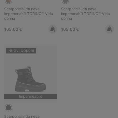
Scarponcini da neve
Scarponcini da neve
impermeabili TORINO™ V da
impermeabili TORINO™ V da
donna
donna
Regular price:
Regular price:
165,00 €
165,00 €
NUOVI COLORI
Impermeabile
Scarponcini da neve