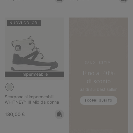
NUOVI COLORI
SALDI ESTIVI
Fino al 40%
Impermeabile
di sconto
Saldi sui best seller.
Scarponcini impermeabili
SCOPRI SUBITO
WHITNEY™ III Mid da donna
Regular price:
130,00 €