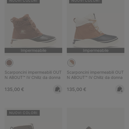
NUOVI COLORI
NUOVI COLORI
Impermeabile
Impermeabile
Scarponcini impermeabili OUT
Scarponcini impermeabili OUT
N ABOUT™ IV Chillz da donna
N ABOUT™ IV Chillz da donna
Regular price:
Regular price:
135,00 €
135,00 €
NUOVI COLORI