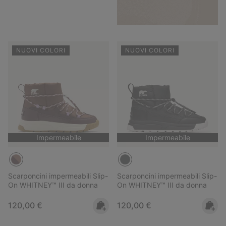
NUOVI COLORI
NUOVI COLORI
Impermeabile
Impermeabile
Scarponcini impermeabili Slip-
Scarponcini impermeabili Slip-
On WHITNEY™ III da donna
On WHITNEY™ III da donna
Regular price:
Regular price:
120,00 €
120,00 €