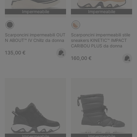
Impermeabile
Impermeabile
Scarponcini impermeabili OUT
Scarponcini impermeabili stile
N ABOUT™ IV Chillz da donna
sneakers KINETIC™ IMPACT
CARIBOU PLUS da donna
Regular price:
135,00 €
Regular price:
160,00 €
Impermeabile
Impermeabile