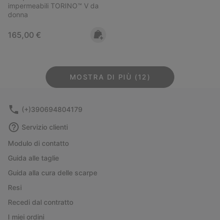
impermeabili TORINO™ V da
donna
Regular price:
165,00 €
MOSTRA DI PIÙ (12)
(+)390694804179
Servizio clienti
Modulo di contatto
Guida alle taglie
Guida alla cura delle scarpe
Resi
Recedi dal contratto
I miei ordini