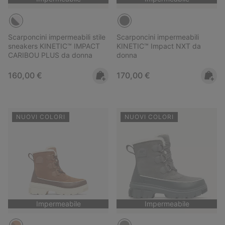
Scarponcini impermeabili stile
Scarponcini impermeabili
sneakers KINETIC™ IMPACT
KINETIC™ Impact NXT da
CARIBOU PLUS da donna
donna
Regular price:
Regular price:
160,00 €
170,00 €
NUOVI COLORI
NUOVI COLORI
Impermeabile
Impermeabile