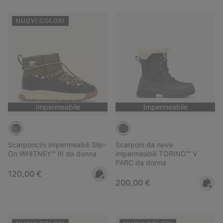
NUOVI COLORI
Impermeabile
Impermeabile
Scarponcini impermeabili Slip-
Scarponi da neve
On WHITNEY™ III da donna
impermeabili TORINO™ V
PARC da donna
Regular price:
120,00 €
Regular price:
200,00 €