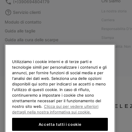
Chi Siamo
(+)390694804179
La nostra storia
Servizio clienti
Carriera
Modulo di contatto
Responsabilita D'
Guida alle taglie
Stampa
Guida alla cura delle scarpe
Accessibilità: Non
Resi
Recedi dal contratto
Utilizziamo i cookie interni e di terze parti e
I miei ordini
tecnologie simili per personalizzare i contenuti e gli
annunci, per fornire funzioni di social media e per
Spedizione
l'analisi dei dati web. Seleziona una delle opzioni
Pagamento
disponibili qui sotto per indicarci se accetti o meno
l'utilizzo di questi cookie. In caso di rifiuto,
Domande frequenti
continueremo a impostare i cookie che sono
strettamente necessari per il funzionamento del
SELE
nostro sito web.
Clicca qui per vedere ulteriori
dettagli nella nostra informativa sui cookie.
Italia
Accetta tutti i cookie