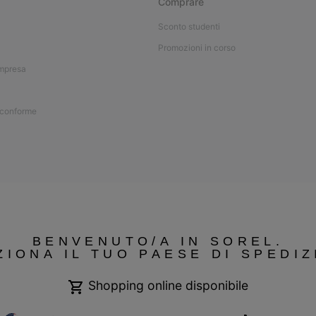
Comprare
Sconto studenti
Promozioni in corso
impresa
 conforme
BENVENUTO/A IN SOREL.
ZIONA IL TUO PAESE DI SPEDIZ
Shopping online disponibile