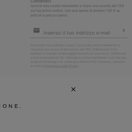
Contattaci
Iscriviti alla nostra newsletter e ricevi uno sconto del 15%
sul tuo primo ordine, con una spesa di almeno 120 € su
articoli a prezzo pieno.
Iscrizione
e-
mail
Iscri
Fornendo il tuo indirizzo e-mail, ti iscrivi alla nostra newsletter e
riceverai uno sconto di benvenuto del 15%. Utilizzeremo il tuo
indirizzo e-mail per inviarti aggiornamenti su nuovi arrivi, offerte ed
eventi promozionali. Per i dettagli su come tratteremo i tuoi dati per
scopi di marketing e su come puoi ritirare il tuo consenso, consulta
la nostra
Informativa sulla Privacy
.
IONE.