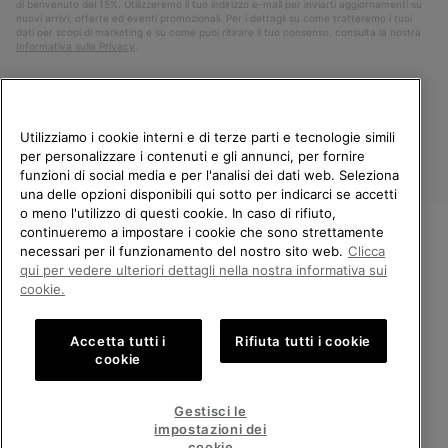
di benvenuto del 15%. Utilizzeremo il tuo indirizzo e-mail per inviarti aggiornamenti su
nuovi arrivi, offerte ed eventi promozionali. Per i dettagli su come tratteremo i tuoi
dati per scopi di marketing e su come puoi ritirare il tuo consenso, consulta la nostra
Informativa sulla Privacy
.
Utilizziamo i cookie interni e di terze parti e tecnologie simili
per personalizzare i contenuti e gli annunci, per fornire
funzioni di social media e per l'analisi dei dati web. Seleziona
una delle opzioni disponibili qui sotto per indicarci se accetti
o meno l'utilizzo di questi cookie. In caso di rifiuto,
continueremo a impostare i cookie che sono strettamente
Italia
necessari per il funzionamento del nostro sito web.
Clicca
BENVENUTO/A IN SOREL.
qui per vedere ulteriori dettagli nella nostra informativa sui
©
2026
Columbia Sportswear Company. Avenue des Morgines, 12 1213
SELEZIONA IL TUO PAESE DI
cookie.
Petit-Lancy Switzerland. Tutti i diritti riservati.
SPEDIZIONE.
Politica sulla privacy
Termini di utilizzo
Accetta tutti i
Rifiuta tutti i cookie
Shopping online disponibile
Condizioni Generali di Vendita
Garanzia
Cookies
Impressum
cookie
Public CBCR
United States
Shoppi
Gestisci le
online
impostazioni dei
Servizio clienti: Lun. - Ven. 9:00 - 13:00 & 14:00 - 18:00
disponib
Italy
Italia
Shoppi
(+)390694804179
cookie