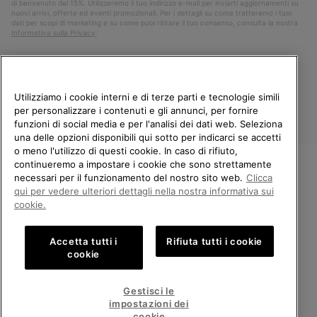
di benvenuto del 15%. Utilizzeremo il tuo indirizzo e-mail per inviarti aggiornamenti su
nuovi arrivi, offerte ed eventi promozionali. Per i dettagli su come tratteremo i tuoi
dati per scopi di marketing e su come puoi ritirare il tuo consenso, consulta la nostra
Informativa sulla Privacy
.
Utilizziamo i cookie interni e di terze parti e tecnologie simili
per personalizzare i contenuti e gli annunci, per fornire
funzioni di social media e per l'analisi dei dati web. Seleziona
una delle opzioni disponibili qui sotto per indicarci se accetti
o meno l'utilizzo di questi cookie. In caso di rifiuto,
continueremo a impostare i cookie che sono strettamente
Italia
necessari per il funzionamento del nostro sito web.
Clicca
BENVENUTO/A IN SOREL.
qui per vedere ulteriori dettagli nella nostra informativa sui
©
2026
Columbia Sportswear Company. Avenue des Morgines, 12 1213
SELEZIONA IL TUO PAESE DI
cookie.
Petit-Lancy Switzerland. Tutti i diritti riservati.
SPEDIZIONE.
Politica sulla privacy
Termini di utilizzo
Accetta tutti i
Rifiuta tutti i cookie
Shopping online disponibile
Condizioni Generali di Vendita
Garanzia
Cookies
Impressum
cookie
Public CBCR
United States
Shoppi
Gestisci le
online
impostazioni dei
Servizio clienti: Lun. - Ven. 9:00 - 13:00 & 14:00 - 18:00
disponib
Italy
Italia
Shoppi
(+)390694804179
cookie