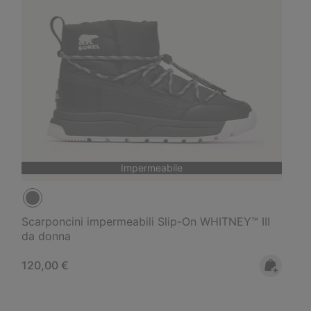
Impermeabile
Scarponcini impermeabili Slip-On WHITNEY™ III
da donna
Regular price:
120,00 €