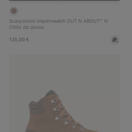
Scarponcini impermeabili OUT N ABOUT™ IV
Chillz da donna
Regular price:
135,00 €