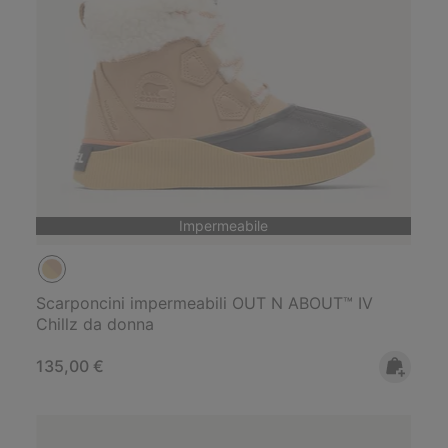
Impermeabile
Scarponcini impermeabili OUT N ABOUT™ IV
Chillz da donna
Regular price:
135,00 €