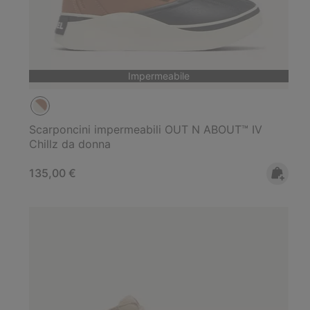
Impermeabile
Scarponcini impermeabili OUT N ABOUT™ IV
Chillz da donna
Regular price:
135,00 €