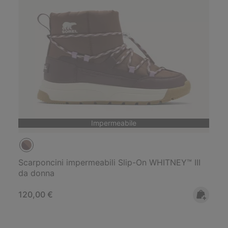
Impermeabile
Scarponcini impermeabili Slip-On WHITNEY™ III
da donna
Regular price:
120,00 €