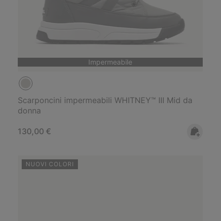
Impermeabile
Scarponcini impermeabili WHITNEY™ III Mid da
donna
Regular price:
130,00 €
NUOVI COLORI