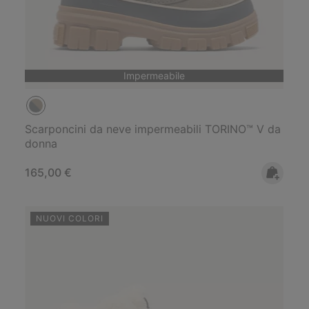
Impermeabile
Scarponcini da neve impermeabili TORINO™ V da
donna
Regular price:
165,00 €
NUOVI COLORI