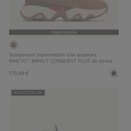
Impermeabile
Scarponcini impermeabili stile sneakers
KINETIC™ IMPACT CONQUEST PLUS da donna
Regular price:
170,00 €
NUOVI COLORI