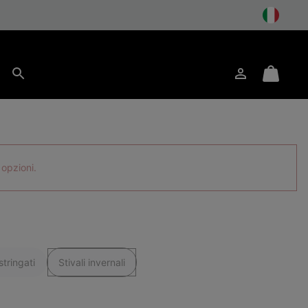
to
Accesso
Mini
Cerca
Cart
 opzioni.
tringati
Stivali invernali