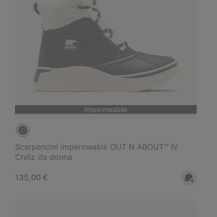
Impermeabile
Scarponcini impermeabili OUT N ABOUT™ IV
Chillz da donna
Regular price:
135,00 €