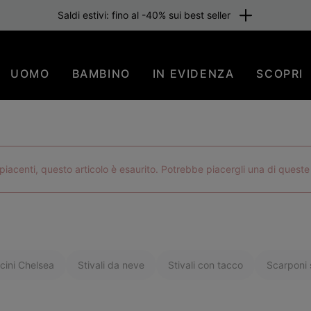
one gratuita per i membri o per importi superiori a 80 €. Iscriviti subi
UOMO
BAMBINO
IN EVIDENZA
SCOPRI
iacenti, questo articolo è esaurito. Potrebbe piacergli una di queste
cini Chelsea
Stivali da neve
Stivali con tacco
Scarponi s