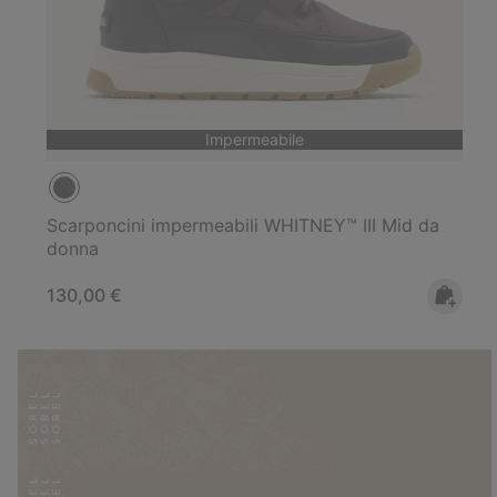
Impermeabile
Scarponcini impermeabili WHITNEY™ III Mid da
donna
Regular price:
130,00 €