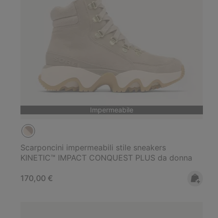
Impermeabile
Scarponcini impermeabili stile sneakers
KINETIC™ IMPACT CONQUEST PLUS da donna
Regular price:
170,00 €