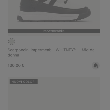
Impermeabile
Scarponcini impermeabili WHITNEY™ III Mid da
donna
Regular price:
130,00 €
NUOVI COLORI