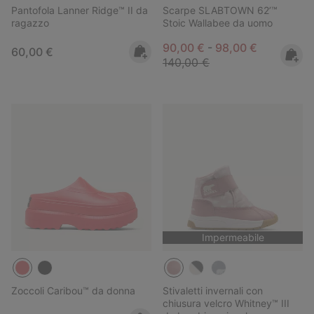
Pantofola Lanner Ridge™ II da
Scarpe SLABTOWN 62’™
ragazzo
Stoic Wallabee da uomo
Minimum sale price:
Maximum sale pric
Regular pr
90,00 €
-
98,00 €
Regular price:
60,00 €
140,00 €
Impermeabile
Zoccoli Caribou™ da donna
Stivaletti invernali con
chiusura velcro Whitney™ III