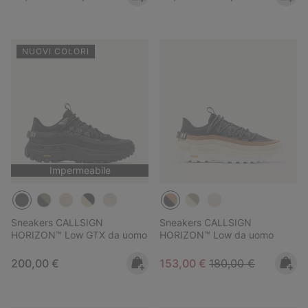
NUOVI COLORI
Impermeabile
Sneakers CALLSIGN
Sneakers CALLSIGN
HORIZON™ Low GTX da uomo
HORIZON™ Low da uomo
Regular price:
Sale price:
Regular price:
200,00 €
153,00 €
180,00 €