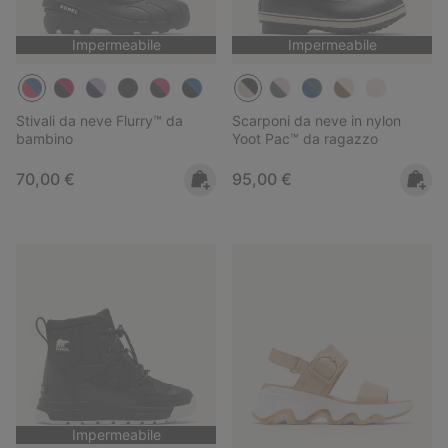
Impermeabile
Impermeabile
Stivali da neve Flurry™ da
Scarponi da neve in nylon
bambino
Yoot Pac™ da ragazzo
Regular price:
Regular price:
70,00 €
95,00 €
Impermeabile