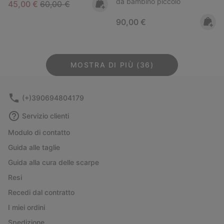
da bambino piccolo
Sale price:
Regular price:
45,00 €
60,00 €
Regular price:
90,00 €
MOSTRA DI PIÙ (36)
(+)390694804179
Servizio clienti
Modulo di contatto
Guida alle taglie
Guida alla cura delle scarpe
Resi
Recedi dal contratto
I miei ordini
Spedizione