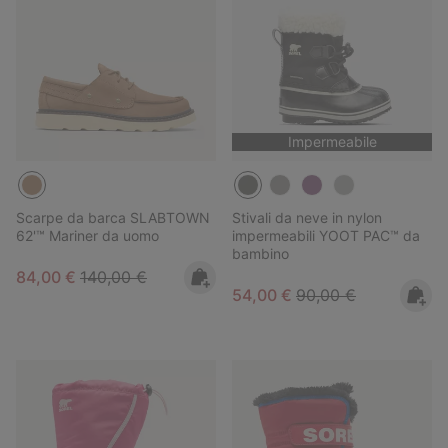
Impermeabile
Scarpe da barca SLABTOWN
Stivali da neve in nylon
62'™ Mariner da uomo
impermeabili YOOT PAC™ da
bambino
Sale price:
Regular price:
84,00 €
140,00 €
Sale price:
Regular price:
54,00 €
90,00 €