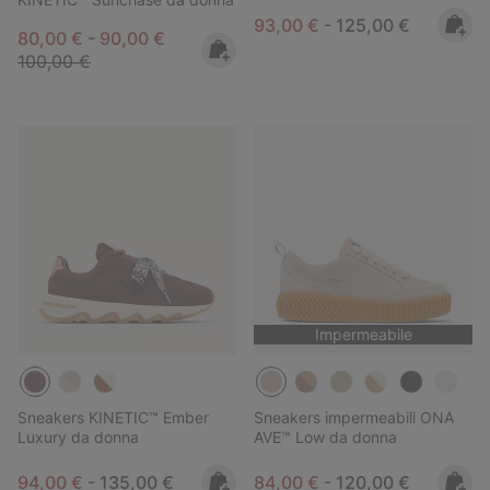
Minimum sale price:
Maximum price:
93,00 €
-
125,00 €
Minimum sale price:
Maximum sale price:
Regular price:
80,00 €
-
90,00 €
100,00 €
Impermeabile
Sneakers KINETIC™ Ember
Sneakers impermeabili ONA
Luxury da donna
AVE™ Low da donna
Minimum sale price:
Maximum price:
Minimum sale price:
Maximum price:
94,00 €
-
135,00 €
84,00 €
-
120,00 €