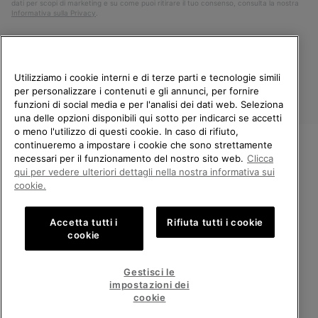
dati per scopi di marketing e su come puoi ritirare il tuo consenso, consulta la nostra
Informativa sulla Privacy
.
Utilizziamo i cookie interni e di terze parti e tecnologie simili
per personalizzare i contenuti e gli annunci, per fornire
funzioni di social media e per l'analisi dei dati web. Seleziona
una delle opzioni disponibili qui sotto per indicarci se accetti
o meno l'utilizzo di questi cookie. In caso di rifiuto,
continueremo a impostare i cookie che sono strettamente
Italia
necessari per il funzionamento del nostro sito web.
Clicca
BENVENUTO/A IN SOREL.
qui per vedere ulteriori dettagli nella nostra informativa sui
©
2026
Columbia Sportswear Company. Avenue des Morgines, 12 1213
SELEZIONA IL TUO PAESE DI
cookie.
Petit-Lancy Switzerland. Tutti i diritti riservati.
SPEDIZIONE.
Politica sulla privacy
Termini di utilizzo
Accetta tutti i
Rifiuta tutti i cookie
Shopping online disponibile
Condizioni Generali di Vendita
Garanzia
Cookies
Impressum
cookie
Public CBCR
United States
Shoppi
Gestisci le
online
impostazioni dei
Servizio clienti: Lun. - Ven. 9:00 - 13:00 & 14:00 - 18:00
disponib
Italy
Italia
Shoppi
(+)390694804179
cookie
online