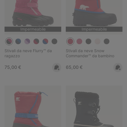
Impermeabile
Impermeabile
Stivali da neve Flurry™ da
Stivali da neve Snow
ragazzo
Commander™ da bambino
Regular price:
Regular price:
75,00 €
65,00 €