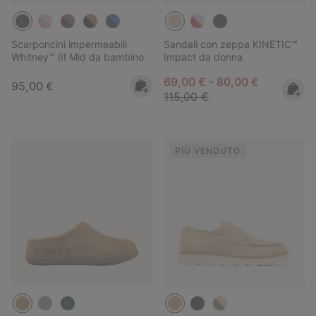
Scarponcini impermeabili
Sandali con zeppa KINETIC™
Whitney™ III Mid da bambino
Impact da donna
Minimum sale price:
Maximum sale pric
Regular pr
69,00 €
-
80,00 €
Regular price:
95,00 €
115,00 €
PIÙ VENDUTO