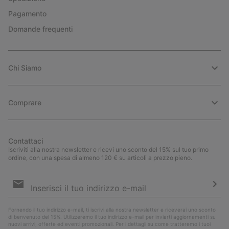
Pagamento
Domande frequenti
Chi Siamo
Comprare
Contattaci
Iscriviti alla nostra newsletter e ricevi uno sconto del 15% sul tuo primo
ordine, con una spesa di almeno 120 € su articoli a prezzo pieno.
Iscrizione
e-
mail
Iscri
Fornendo il tuo indirizzo e-mail, ti iscrivi alla nostra newsletter e riceverai uno sconto
di benvenuto del 15%. Utilizzeremo il tuo indirizzo e-mail per inviarti aggiornamenti su
nuovi arrivi, offerte ed eventi promozionali. Per i dettagli su come tratteremo i tuoi