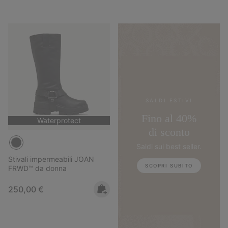
SALDI ESTIVI
Fino al 40%
Waterprotect
di sconto
Saldi sui best seller.
Stivali impermeabili JOAN
SCOPRI SUBITO
FRWD™ da donna
Regular price:
250,00 €