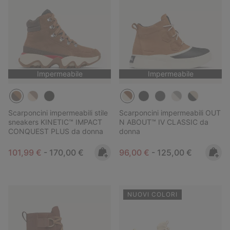
Impermeabile
Impermeabile
Scarponcini impermeabili stile
Scarponcini impermeabili OUT
sneakers KINETIC™ IMPACT
N ABOUT™ IV CLASSIC da
CONQUEST PLUS da donna
donna
Minimum sale price:
Maximum price:
Minimum sale price:
Maximum price:
101,99 €
-
170,00 €
96,00 €
-
125,00 €
NUOVI COLORI