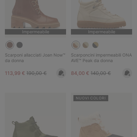
Impermeabile
Impermeabile
Scarponi allacciati Joan Now™
Scarponcini impermeabili ONA
da donna
AVE™ Peak da donna
Sale price:
Regular price:
Sale price:
Regular price:
113,99 €
190,00 €
84,00 €
140,00 €
NUOVI COLORI