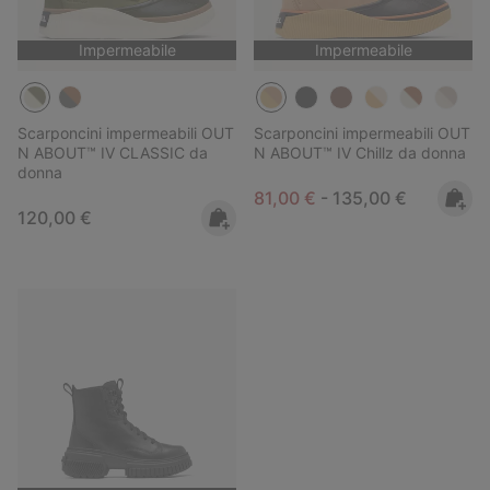
Impermeabile
Impermeabile
Scarponcini impermeabili OUT
Scarponcini impermeabili OUT
N ABOUT™ IV CLASSIC da
N ABOUT™ IV Chillz da donna
donna
Minimum sale price:
Maximum price:
81,00 €
-
135,00 €
Regular price:
120,00 €