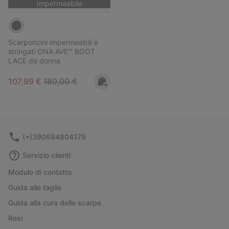
Impermeabile
Scarponcini impermeabili e
stringati ONA AVE™ BOOT
LACE da donna
Sale price:
Regular price:
107,99 €
180,00 €
(+)390694804179
Servizio clienti
Modulo di contatto
Guida alle taglie
Guida alla cura delle scarpe
Resi