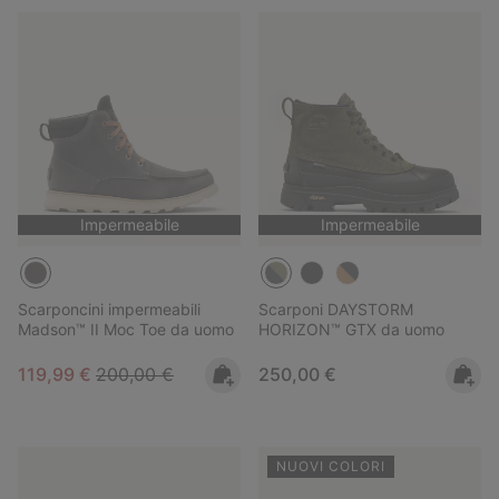
Impermeabile
Impermeabile
Scarponcini impermeabili
Scarponi DAYSTORM
Madson™ II Moc Toe da uomo
HORIZON™ GTX da uomo
Sale price:
Regular price:
Regular price:
119,99 €
200,00 €
250,00 €
NUOVI COLORI