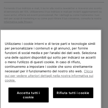
mail
Iscri
Fornendo il tuo indirizzo e-mail, ti iscrivi alla nostra newsletter e riceverai uno sconto
di benvenuto del 15%. Utilizzeremo il tuo indirizzo e-mail per inviarti aggiornamenti su
nuovi arrivi, offerte ed eventi promozionali. Per i dettagli su come tratteremo i tuoi
dati per scopi di marketing e su come puoi ritirare il tuo consenso, consulta la nostra
Informativa sulla Privacy
.
Utilizziamo i cookie interni e di terze parti e tecnologie simili
per personalizzare i contenuti e gli annunci, per fornire
funzioni di social media e per l'analisi dei dati web. Seleziona
una delle opzioni disponibili qui sotto per indicarci se accetti
o meno l'utilizzo di questi cookie. In caso di rifiuto,
continueremo a impostare i cookie che sono strettamente
Italia
necessari per il funzionamento del nostro sito web.
Clicca
BENVENUTO/A IN SOREL.
qui per vedere ulteriori dettagli nella nostra informativa sui
©
2026
Columbia Sportswear Company. Avenue des Morgines, 12 1213
SELEZIONA IL TUO PAESE DI
Petit-Lancy Switzerland. Tutti i diritti riservati.
cookie.
SPEDIZIONE.
Politica sulla privacy
Termini di utilizzo
Accetta tutti i
Rifiuta tutti i cookie
Shopping online disponibile
Condizioni Generali di Vendita
Garanzia
Cookies
Impressum
cookie
Public CBCR
United States
Shoppi