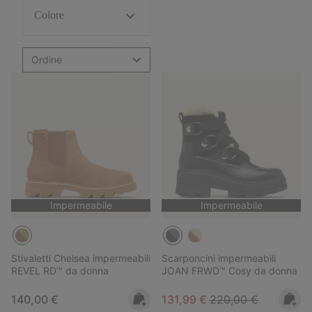
Colore
Ordine
Impermeabile
Impermeabile
Stivaletti Chelsea impermeabili
Scarponcini impermeabili
REVEL RD™ da donna
JOAN FRWD™ Cosy da donna
Regular price:
Sale price:
Regular price:
140,00 €
131,99 €
220,00 €