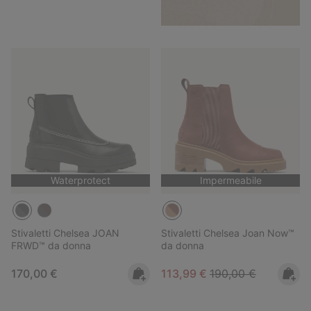
Waterprotect
Impermeabile
Stivaletti Chelsea JOAN
Stivaletti Chelsea Joan Now™
FRWD™ da donna
da donna
Regular price:
Sale price:
Regular price:
170,00 €
113,99 €
190,00 €