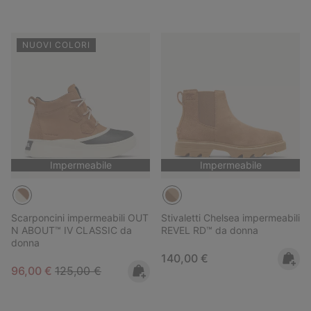
NUOVI COLORI
Impermeabile
Impermeabile
Scarponcini impermeabili OUT
Stivaletti Chelsea impermeabili
N ABOUT™ IV CLASSIC da
REVEL RD™ da donna
donna
Regular price:
140,00 €
Sale price:
Regular price:
96,00 €
125,00 €