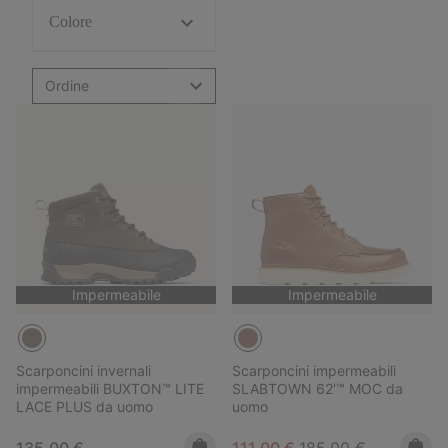
Colore
Ordine
Impermeabile
Impermeabile
Scarponcini invernali
Scarponcini impermeabili
impermeabili BUXTON™ LITE
SLABTOWN 62'™ MOC da
LACE PLUS da uomo
uomo
Regular price:
Sale price:
Regular price:
135,00 €
111,00 €
185,00 €