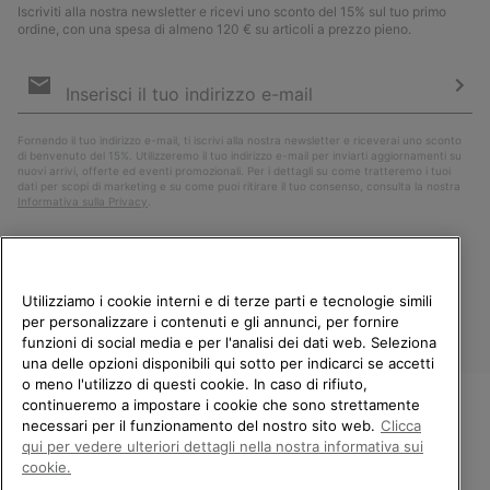
Iscriviti alla nostra newsletter e ricevi uno sconto del 15% sul tuo primo
ordine, con una spesa di almeno 120 € su articoli a prezzo pieno.
Iscrizione
e-
mail
Iscri
Fornendo il tuo indirizzo e-mail, ti iscrivi alla nostra newsletter e riceverai uno sconto
di benvenuto del 15%. Utilizzeremo il tuo indirizzo e-mail per inviarti aggiornamenti su
nuovi arrivi, offerte ed eventi promozionali. Per i dettagli su come tratteremo i tuoi
dati per scopi di marketing e su come puoi ritirare il tuo consenso, consulta la nostra
Informativa sulla Privacy
.
Utilizziamo i cookie interni e di terze parti e tecnologie simili
per personalizzare i contenuti e gli annunci, per fornire
funzioni di social media e per l'analisi dei dati web. Seleziona
una delle opzioni disponibili qui sotto per indicarci se accetti
o meno l'utilizzo di questi cookie. In caso di rifiuto,
continueremo a impostare i cookie che sono strettamente
Italia
necessari per il funzionamento del nostro sito web.
Clicca
BENVENUTO/A IN SOREL.
qui per vedere ulteriori dettagli nella nostra informativa sui
©
2026
Columbia Sportswear Company. Avenue des Morgines, 12 1213
SELEZIONA IL TUO PAESE DI
Petit-Lancy Switzerland. Tutti i diritti riservati.
cookie.
SPEDIZIONE.