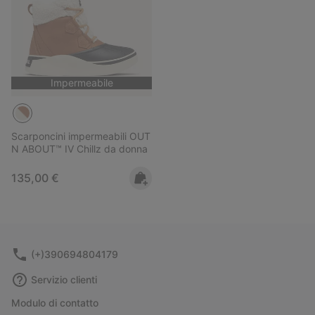
Impermeabile
Scarponcini impermeabili OUT
N ABOUT™ IV Chillz da donna
Regular price:
135,00 €
(+)390694804179
Servizio clienti
Modulo di contatto