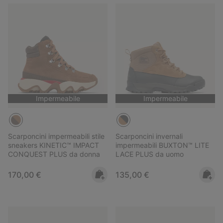
Impermeabile
Impermeabile
Scarponcini impermeabili stile
Scarponcini invernali
sneakers KINETIC™ IMPACT
impermeabili BUXTON™ LITE
CONQUEST PLUS da donna
LACE PLUS da uomo
Regular price:
Regular price:
170,00 €
135,00 €