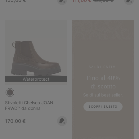
SALDI ESTIVI
Fino al 40%
Waterprotect
di sconto
Saldi sui best seller.
Stivaletti Chelsea JOAN
SCOPRI SUBITO
FRWD™ da donna
Regular price:
170,00 €