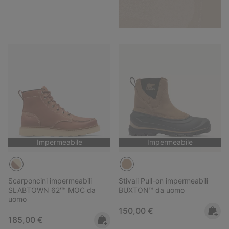
Impermeabile
Impermeabile
Scarponcini impermeabili
Stivali Pull-on impermeabili
SLABTOWN 62'™ MOC da
BUXTON™ da uomo
uomo
Regular price:
150,00 €
Regular price:
185,00 €