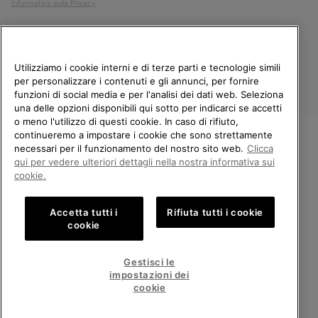
Informativa sulla Privacy
.
Utilizziamo i cookie interni e di terze parti e tecnologie simili
per personalizzare i contenuti e gli annunci, per fornire
funzioni di social media e per l'analisi dei dati web. Seleziona
una delle opzioni disponibili qui sotto per indicarci se accetti
o meno l'utilizzo di questi cookie. In caso di rifiuto,
continueremo a impostare i cookie che sono strettamente
Italia
necessari per il funzionamento del nostro sito web.
Clicca
BENVENUTO/A IN SOREL.
qui per vedere ulteriori dettagli nella nostra informativa sui
©
2026
Columbia Sportswear Company. Avenue des Morgines, 12 1213
SELEZIONA IL TUO PAESE DI
cookie.
Petit-Lancy Switzerland. Tutti i diritti riservati.
SPEDIZIONE.
Politica sulla privacy
Termini di utilizzo
Accetta tutti i
Rifiuta tutti i cookie
Shopping online disponibile
Condizioni Generali di Vendita
Garanzia
Cookies
Impressum
cookie
Public CBCR
United States
Shoppi
Gestisci le
online
impostazioni dei
Servizio clienti: Lun. - Ven. 9:00 - 13:00 & 14:00 - 18:00
disponib
Italy
Italia
Shoppi
(+)390694804179
cookie
online
disponib