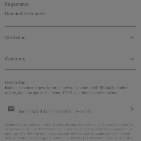
Pagamento
Domande frequenti
Chi Siamo
Comprare
Contattaci
Iscriviti alla nostra newsletter e ricevi uno sconto del 15% sul tuo primo
ordine, con una spesa di almeno 120 € su articoli a prezzo pieno.
Iscrizione
e-
mail
Iscri
Fornendo il tuo indirizzo e-mail, ti iscrivi alla nostra newsletter e riceverai uno sconto
di benvenuto del 15%. Utilizzeremo il tuo indirizzo e-mail per inviarti aggiornamenti su
nuovi arrivi, offerte ed eventi promozionali. Per i dettagli su come tratteremo i tuoi
dati per scopi di marketing e su come puoi ritirare il tuo consenso, consulta la nostra