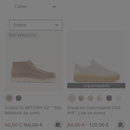
Colore
Ordine
PIÙ VENDUTO
Impermeabile
Scarpe SLABTOWN 62’ ™ Mid
Sneakers impermeabili ONA
Wallabee da uomo
AVE™ Low da donna
Sale price:
Regular price:
Minimum sale price:
Maximum price:
90,00 €
150,00 €
84,00 €
-
120,00 €