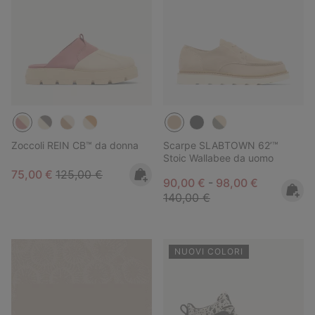
Zoccoli REIN CB™ da donna
Scarpe SLABTOWN 62’™
Stoic Wallabee da uomo
Sale price:
Regular price:
75,00 €
125,00 €
Minimum sale price:
Maximum sale pric
Regular pr
90,00 €
-
98,00 €
140,00 €
NUOVI COLORI