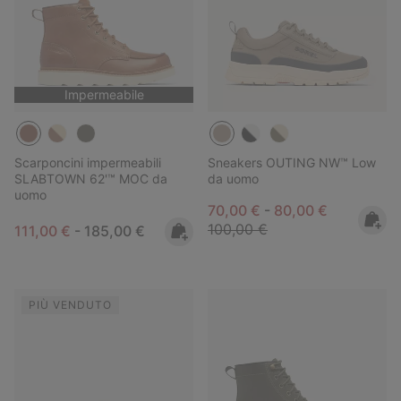
Impermeabile
Scarponcini impermeabili
Sneakers OUTING NW™ Low
SLABTOWN 62'™ MOC da
da uomo
uomo
Minimum sale price:
Maximum sale pric
Regular pri
70,00 €
-
80,00 €
100,00 €
Minimum sale price:
Maximum price:
111,00 €
-
185,00 €
PIÙ VENDUTO