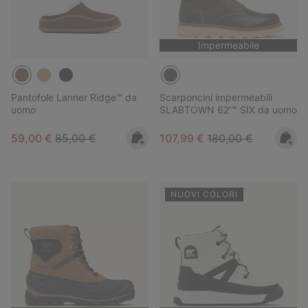
Impermeabile
Pantofole Lanner Ridge™ da
Scarponcini impermeabili
uomo
SLABTOWN 62'™ SIX da uomo
Sale price:
Regular price:
Sale price:
Regular price:
59,00 €
85,00 €
107,99 €
180,00 €
NUOVI COLORI