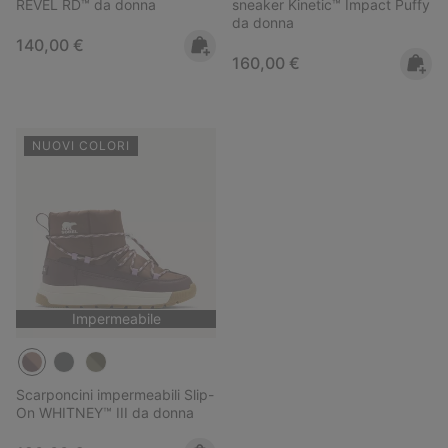
REVEL RD™ da donna
sneaker Kinetic™ Impact Puffy
da donna
Regular price:
140,00 €
Regular price:
160,00 €
NUOVI COLORI
Impermeabile
Scarponcini impermeabili Slip-
On WHITNEY™ III da donna