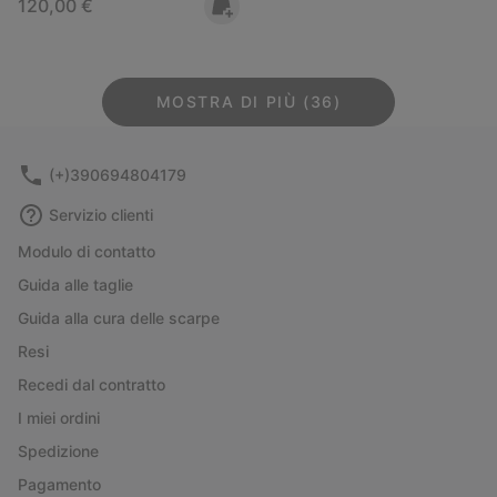
Regular price:
120,00 €
MOSTRA DI PIÙ (36)
(+)390694804179
Servizio clienti
Modulo di contatto
Guida alle taglie
Guida alla cura delle scarpe
Resi
Recedi dal contratto
I miei ordini
Spedizione
Pagamento