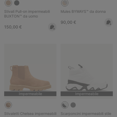
Stivali Pull-on impermeabili
Mules BYWAYS™ da donna
BUXTON™ da uomo
Regular price:
90,00 €
Regular price:
150,00 €
Impermeabile
Impermeabile
Stivaletti Chelsea impermeabili
Scarponcini impermeabili stile