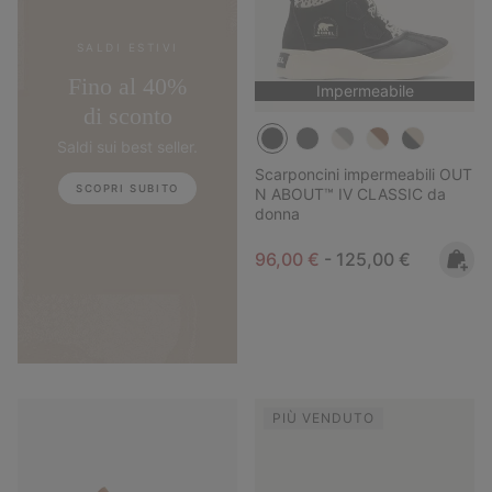
SALDI ESTIVI
Fino al 40%
Impermeabile
di sconto
Saldi sui best seller.
Scarponcini impermeabili OUT
SCOPRI SUBITO
N ABOUT™ IV CLASSIC da
donna
Minimum sale price:
Maximum price:
96,00 €
-
125,00 €
PIÙ VENDUTO