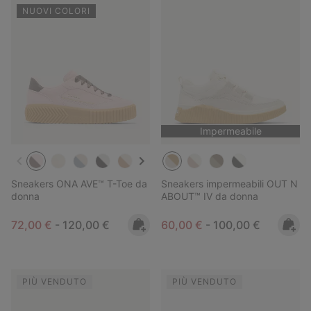
NUOVI COLORI
Impermeabile
Sneakers ONA AVE™ T-Toe da
Sneakers impermeabili OUT N
donna
ABOUT™ IV da donna
Minimum sale price:
Maximum price:
Minimum sale price:
Maximum price:
72,00 €
-
120,00 €
60,00 €
-
100,00 €
PIÙ VENDUTO
PIÙ VENDUTO