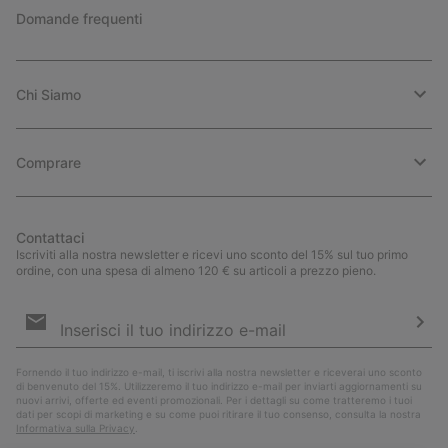
Domande frequenti
Chi Siamo
Comprare
Contattaci
Iscriviti alla nostra newsletter e ricevi uno sconto del 15% sul tuo primo
ordine, con una spesa di almeno 120 € su articoli a prezzo pieno.
Iscrizione
e-
mail
Iscri
Fornendo il tuo indirizzo e-mail, ti iscrivi alla nostra newsletter e riceverai uno sconto
di benvenuto del 15%. Utilizzeremo il tuo indirizzo e-mail per inviarti aggiornamenti su
nuovi arrivi, offerte ed eventi promozionali. Per i dettagli su come tratteremo i tuoi
dati per scopi di marketing e su come puoi ritirare il tuo consenso, consulta la nostra
Informativa sulla Privacy
.