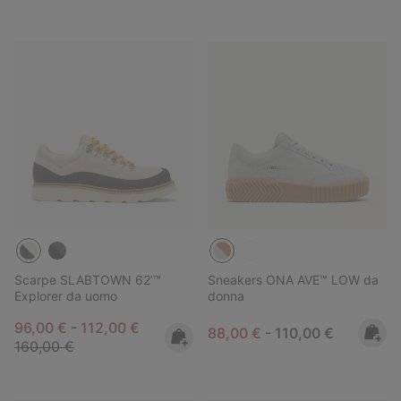
Scarpe SLABTOWN 62’™
Sneakers ONA AVE™ LOW da
Explorer da uomo
donna
Minimum sale price:
Maximum sale price:
Regular price:
96,00 €
-
112,00 €
Minimum sale price:
Maximum price:
88,00 €
-
110,00 €
160,00 €