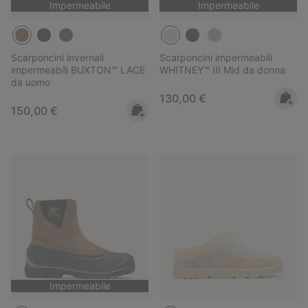
Impermeabile
Impermeabile
Scarponcini invernali
Scarponcini impermeabili
impermeabili BUXTON™ LACE
WHITNEY™ III Mid da donna
da uomo
Regular price:
130,00 €
Regular price:
150,00 €
Impermeabile