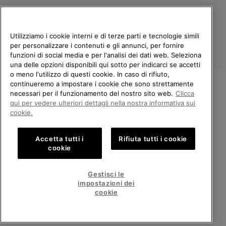
Utilizziamo i cookie interni e di terze parti e tecnologie simili
per personalizzare i contenuti e gli annunci, per fornire
funzioni di social media e per l'analisi dei dati web. Seleziona
una delle opzioni disponibili qui sotto per indicarci se accetti
o meno l'utilizzo di questi cookie. In caso di rifiuto,
continueremo a impostare i cookie che sono strettamente
Italia
necessari per il funzionamento del nostro sito web.
Clicca
BENVENUTO/A IN SOREL.
qui per vedere ulteriori dettagli nella nostra informativa sui
©
2026
Columbia Sportswear Company. Avenue des Morgines, 12 1213
SELEZIONA IL TUO PAESE DI
cookie.
Petit-Lancy Switzerland. Tutti i diritti riservati.
SPEDIZIONE.
Politica sulla privacy
Termini di utilizzo
Accetta tutti i
Rifiuta tutti i cookie
Shopping online disponibile
Condizioni Generali di Vendita
Garanzia
Cookies
Impressum
cookie
Public CBCR
United States
Shoppi
Gestisci le
online
impostazioni dei
Servizio clienti: Lun. - Ven. 9:00 - 13:00 & 14:00 - 18:00
disponib
Italy
Italia
Shoppi
(+)390694804179
cookie
online
disponib
VISUALIZZA TUTTI I PAESI