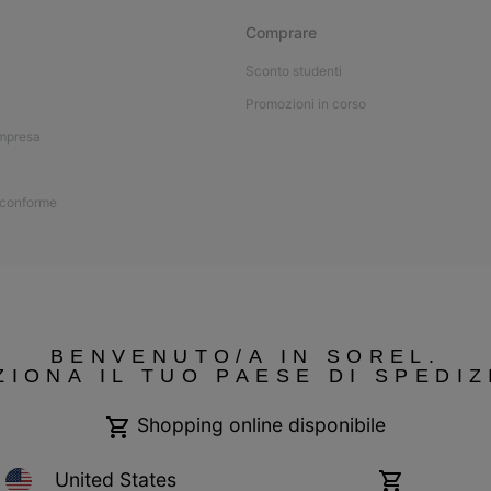
Comprare
Sconto studenti
Promozioni in corso
impresa
 conforme
BENVENUTO/A IN SOREL.
ZIONA IL TUO PAESE DI SPEDIZ
Shopping online disponibile
United States
Shopping