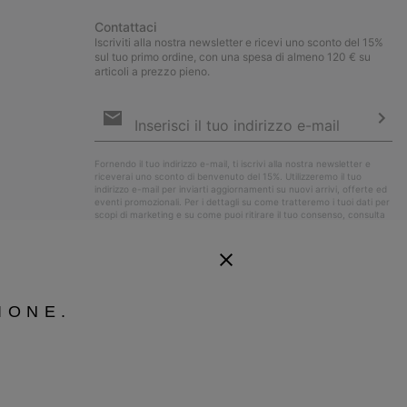
Contattaci
Iscriviti alla nostra newsletter e ricevi uno sconto del 15%
sul tuo primo ordine, con una spesa di almeno 120 € su
articoli a prezzo pieno.
Iscrizione
e-
mail
Iscri
Fornendo il tuo indirizzo e-mail, ti iscrivi alla nostra newsletter e
riceverai uno sconto di benvenuto del 15%. Utilizzeremo il tuo
indirizzo e-mail per inviarti aggiornamenti su nuovi arrivi, offerte ed
eventi promozionali. Per i dettagli su come tratteremo i tuoi dati per
scopi di marketing e su come puoi ritirare il tuo consenso, consulta
la nostra
Informativa sulla Privacy
.
IONE.