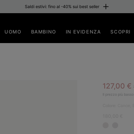
Saldi estivi: fino al -40% sui best seller
UOMO
BAMBINO
IN EVIDENZA
SCOPRI
Sale pric
127,00 €
SAL
Il prezzo più basso 
Colore:
Canoe, 
180,00 €