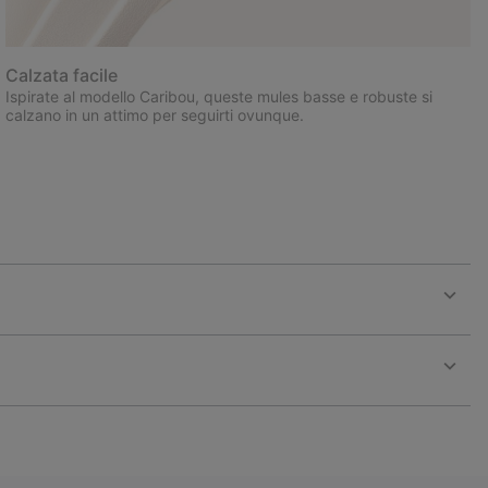
Calzata facile
Ispirate al modello Caribou, queste mules basse e robuste si
calzano in un attimo per seguirti ovunque.
Expan
or
collap
sectio
Expan
or
collap
sectio