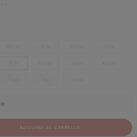
ar price:
00 €
36.5 EU
37 EU
37.5 EU
38 EU
39 EU
39.5 EU
40 EU
40.5 EU
41.5 EU
42 EU
43 EU
lie
AGGIUNGI AL CARRELLO