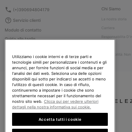
Chi Siamo
(+)390694804179
La nostra storia
Servizio clienti
Carriera
Modulo di contatto
Responsabilita D'
Guida alle taglie
Stampa
Guida alla cura delle scarpe
Accessibilità: Non
Resi
Utilizziamo i cookie interni e di terze parti e
tecnologie simili per personalizzare i contenuti e gli
Recedi dal contratto
annunci, per fornire funzioni di social media e per
l'analisi dei dati web. Seleziona una delle opzioni
I miei ordini
disponibili qui sotto per indicarci se accetti o meno
Spedizione
l'utilizzo di questi cookie. In caso di rifiuto,
continueremo a impostare i cookie che sono
Pagamento
strettamente necessari per il funzionamento del
Domande frequenti
SELE
nostro sito web.
Clicca qui per vedere ulteriori
dettagli nella nostra informativa sui cookie.
Accetta tutti i cookie
Italia