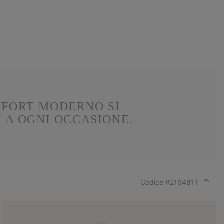
MFORT MODERNO SI
 A OGNI OCCASIONE.
Codice #
2164811
Expan
or
collap
sectio