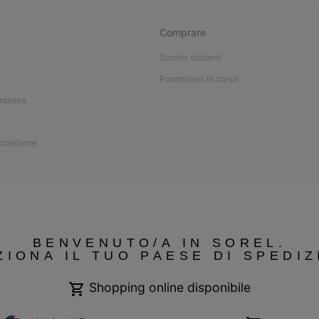
Comprare
Sconto studenti
Promozioni in corso
impresa
 conforme
BENVENUTO/A IN SOREL.
ZIONA IL TUO PAESE DI SPEDIZ
Shopping online disponibile