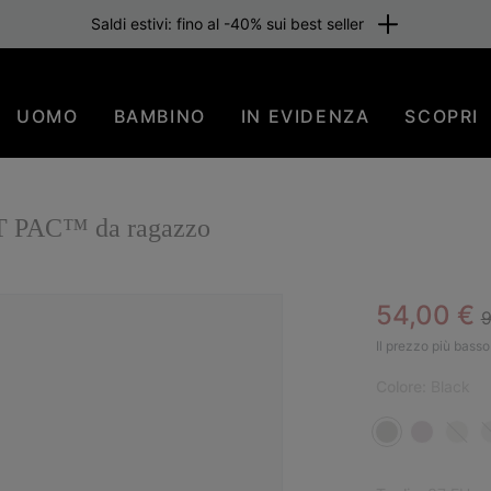
Saldi estivi: fino al -40% sui best seller
UOMO
BAMBINO
IN EVIDENZA
SCOPRI
OT PAC™ da ragazzo
R
Sale pric
54,00 €
9
SAL
Il prezzo più basso 
Colore:
Black