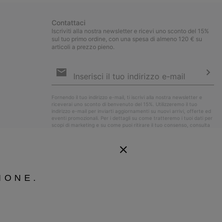
Contattaci
Iscriviti alla nostra newsletter e ricevi uno sconto del 15%
sul tuo primo ordine, con una spesa di almeno 120 € su
articoli a prezzo pieno.
Iscrizione
e-
mail
Iscri
Fornendo il tuo indirizzo e-mail, ti iscrivi alla nostra newsletter e
riceverai uno sconto di benvenuto del 15%. Utilizzeremo il tuo
indirizzo e-mail per inviarti aggiornamenti su nuovi arrivi, offerte ed
eventi promozionali. Per i dettagli su come tratteremo i tuoi dati per
scopi di marketing e su come puoi ritirare il tuo consenso, consulta
la nostra
Informativa sulla Privacy
.
IONE.