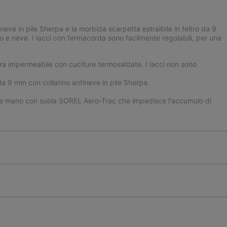
ineve in pile Sherpa e la morbida scarpetta estraibile in feltro da 9
o e neve. I lacci con fermacorda sono facilmente regolabili, per una
ura impermeabile con cuciture termosaldate. I lacci non sono
o da 9 mm con collarino antineve in pile Sherpa.
 a mano con suola SOREL Aero-Trac che impedisce l'accumulo di