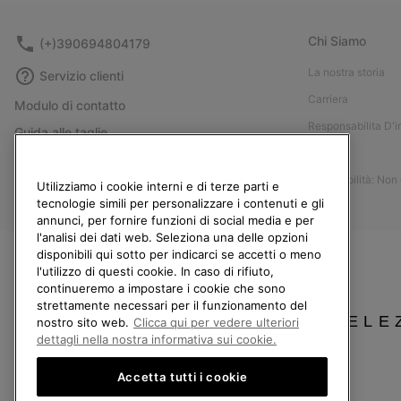
Chi Siamo
(+)390694804179
La nostra storia
Servizio clienti
Carriera
Modulo di contatto
Responsabilita D'
Guida alle taglie
Stampa
Guida alla cura delle scarpe
Accessibilità: Non
Resi
Utilizziamo i cookie interni e di terze parti e
tecnologie simili per personalizzare i contenuti e gli
Recedi dal contratto
annunci, per fornire funzioni di social media e per
l'analisi dei dati web. Seleziona una delle opzioni
I miei ordini
disponibili qui sotto per indicarci se accetti o meno
Spedizione
l'utilizzo di questi cookie. In caso di rifiuto,
continueremo a impostare i cookie che sono
Pagamento
strettamente necessari per il funzionamento del
SELE
Domande frequenti
nostro sito web.
Clicca qui per vedere ulteriori
dettagli nella nostra informativa sui cookie.
Accetta tutti i cookie