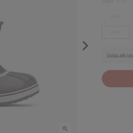
Taglia:
37 EU
32 EU
37 EU
Guida alle tag