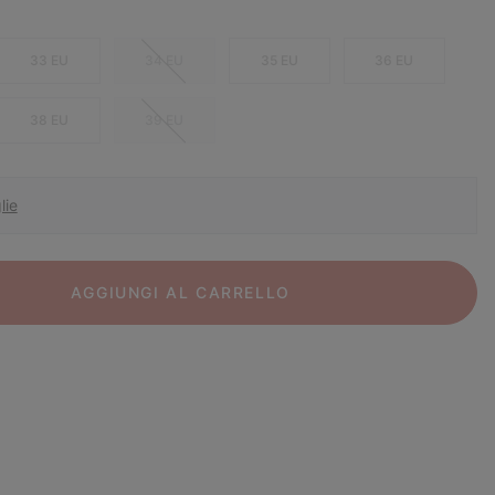
33 EU
34 EU
35 EU
36 EU
38 EU
39 EU
lie
AGGIUNGI AL CARRELLO