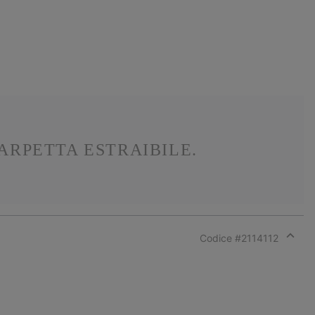
ARPETTA ESTRAIBILE.
Codice #
2114112
Expan
or
collap
sectio