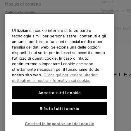
Carriera
Modulo di contatto
Responsabilita D'
Guida alle taglie
Stampa
Guida alla cura delle scarpe
Accessibilità: Non
Resi
Utilizziamo i cookie interni e di terze parti e
tecnologie simili per personalizzare i contenuti e gli
Recedi dal contratto
annunci, per fornire funzioni di social media e per
l'analisi dei dati web. Seleziona una delle opzioni
I miei ordini
disponibili qui sotto per indicarci se accetti o meno
Spedizione
l'utilizzo di questi cookie. In caso di rifiuto,
continueremo a impostare i cookie che sono
Pagamento
strettamente necessari per il funzionamento del
SELE
Domande frequenti
nostro sito web.
Clicca qui per vedere ulteriori
dettagli nella nostra informativa sui cookie.
Accetta tutti i cookie
Italia
Rifiuta tutti i cookie
©
2026
Columbia Sportswear Company. Avenue des Morgines, 12 1213 Petit-Lancy
Politica sulla privacy
Termini di utilizzo
Condizioni Generali di Vendita
Gestisci le impostazioni dei cookie