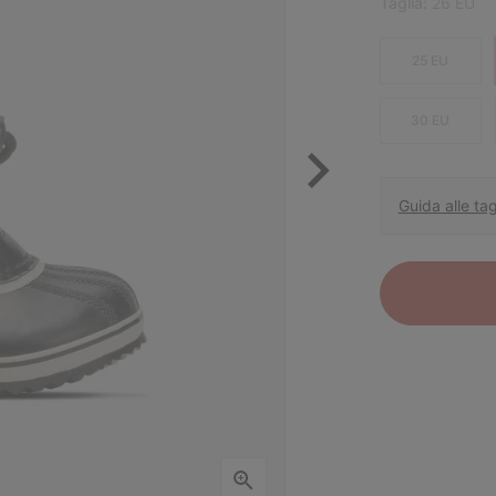
Taglia:
26 EU
25 EU
30 EU
Guida alle tag