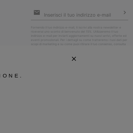
Iscrizione
e-
mail
Iscri
Fornendo il tuo indirizzo e-mail, ti iscrivi alla nostra newsletter e
riceverai uno sconto di benvenuto del 15%. Utilizzeremo il tuo
indirizzo e-mail per inviarti aggiornamenti su nuovi arrivi, offerte ed
eventi promozionali. Per i dettagli su come tratteremo i tuoi dati per
scopi di marketing e su come puoi ritirare il tuo consenso, consulta
la nostra
Informativa sulla Privacy
.
IONE.