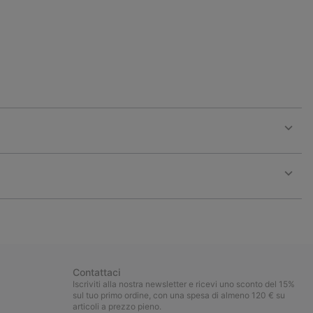
Expan
or
collap
sectio
Expan
or
collap
sectio
Contattaci
Iscriviti alla nostra newsletter e ricevi uno sconto del 15%
sul tuo primo ordine, con una spesa di almeno 120 € su
articoli a prezzo pieno.