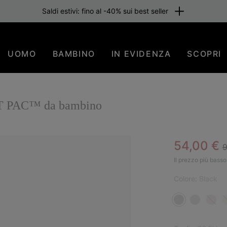
Saldi estivi: fino al -40% sui best seller
UOMO
BAMBINO
IN EVIDENZA
SCOPRI
OOT PAC™ da bambino
R
Sale pric
54,00 €
9
SAL
Il prezzo più basso 
Colore:
Black