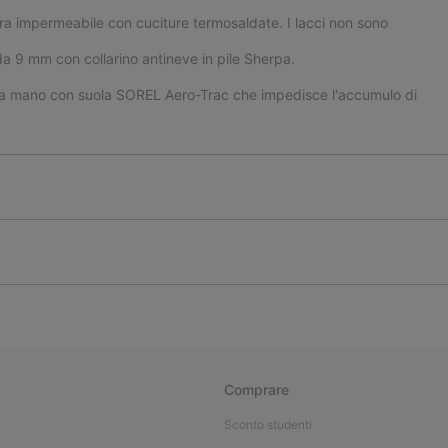
ura impermeabile con cuciture termosaldate. I lacci non sono
o da 9 mm con collarino antineve in pile Sherpa.
 a mano con suola SOREL Aero-Trac che impedisce l'accumulo di
Comprare
Sconto studenti