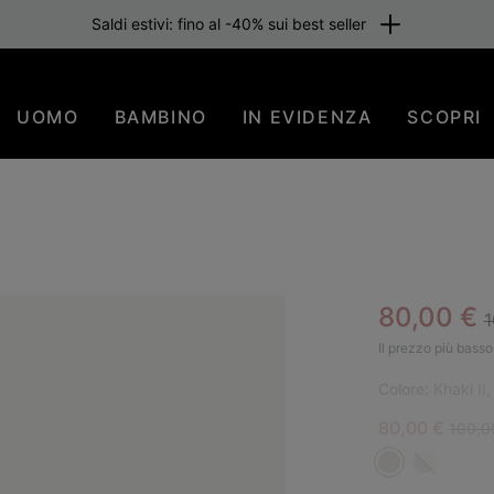
Saldi estivi: fino al -40% sui best seller
UOMO
BAMBINO
IN EVIDENZA
SCOPRI
R
Sale pric
80,00 €
1
PIÙ
Il prezzo più basso 
Colore:
Khaki II,
Sale price:
Regula
80,00 €
100,0