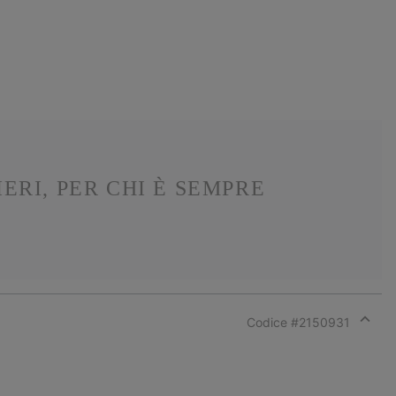
ERI, PER CHI È SEMPRE
Codice #
2150931
Expan
or
collap
sectio