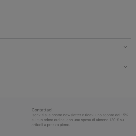
Expan
or
collap
sectio
Expan
or
collap
sectio
Contattaci
Iscriviti alla nostra newsletter e ricevi uno sconto del 15%
sul tuo primo ordine, con una spesa di almeno 120 € su
articoli a prezzo pieno.
Iscrizione