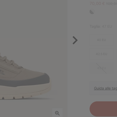
Sale price:
Regula
70,00 €
100,0
Taglia:
47 EU
40 EU
42.5 EU
45 EU
Guida alle tag