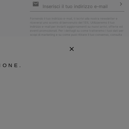
e-
mail
Iscri
Fornendo il tuo indirizzo e-mail, ti iscrivi alla nostra newsletter e
riceverai uno sconto di benvenuto del 15%. Utilizzeremo il tuo
indirizzo e-mail per inviarti aggiornamenti su nuovi arrivi, offerte ed
eventi promozionali. Per i dettagli su come tratteremo i tuoi dati per
scopi di marketing e su come puoi ritirare il tuo consenso, consulta
la nostra
Informativa sulla Privacy
.
IONE.