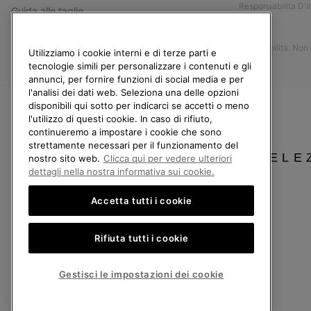
Responsabilita D'
Guida alle taglie
Stampa
Guida alla cura delle scarpe
Accessibilità: Non
Resi
Utilizziamo i cookie interni e di terze parti e
tecnologie simili per personalizzare i contenuti e gli
Recedi dal contratto
annunci, per fornire funzioni di social media e per
l'analisi dei dati web. Seleziona una delle opzioni
I miei ordini
disponibili qui sotto per indicarci se accetti o meno
Spedizione
l'utilizzo di questi cookie. In caso di rifiuto,
continueremo a impostare i cookie che sono
Pagamento
strettamente necessari per il funzionamento del
SELE
Domande frequenti
nostro sito web.
Clicca qui per vedere ulteriori
dettagli nella nostra informativa sui cookie.
Accetta tutti i cookie
Italia
Rifiuta tutti i cookie
©
2026
Columbia Sportswear Company. Avenue des Morgines, 12 1213 Petit-Lancy
Politica sulla privacy
Termini di utilizzo
Condizioni Generali di Vendita
Gestisci le impostazioni dei cookie
Servizio clienti: Lun. - Ven. 9:00 - 13:00 & 14:00 - 18:00
(+)390694804179