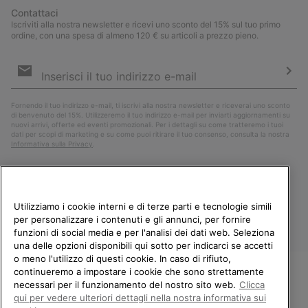
Contattaci
Iscriviti alla nostra newsletter e ricevi uno sconto del 15% sul tuo primo
ordine, con una spesa di almeno 120 € su articoli a prezzo pieno.
Iscrizione
e-
mail
Iscri
Fornendo il tuo indirizzo e-mail, ti iscrivi alla nostra newsletter e riceverai uno sconto
di benvenuto del 15%. Utilizzeremo il tuo indirizzo e-mail per inviarti aggiornamenti su
nuovi arrivi, offerte ed eventi promozionali. Per i dettagli su come tratteremo i tuoi
dati per scopi di marketing e su come puoi ritirare il tuo consenso, consulta la nostra
Informativa sulla Privacy
.
Utilizziamo i cookie interni e di terze parti e tecnologie simili
per personalizzare i contenuti e gli annunci, per fornire
funzioni di social media e per l'analisi dei dati web. Seleziona
una delle opzioni disponibili qui sotto per indicarci se accetti
o meno l'utilizzo di questi cookie. In caso di rifiuto,
continueremo a impostare i cookie che sono strettamente
Italia
necessari per il funzionamento del nostro sito web.
Clicca
BENVENUTO/A IN SOREL.
qui per vedere ulteriori dettagli nella nostra informativa sui
©
2026
Columbia Sportswear Company. Avenue des Morgines, 12 1213
SELEZIONA IL TUO PAESE DI