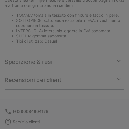
Questa sneaker impermeabile e versatile ti accompagna in città
sectio
e affronta con grinta anche i sentieri.
TOMAIA: tomaia in tessuto con finiture e tacco in pelle.
SOTTOPIEDE: sottopiede estraibile in EVA, rivestimento
superiore in tessuto.
INTERSUOLA: intersuola leggera in EVA sagomata.
SUOLA: gomma sagomata.
Tipi di utilizzo: Casual
Spedizione & resi
Expan
or
collap
Recensioni dei clienti
sectio
Expan
or
collap
sectio
(+)390694804179
Servizio clienti