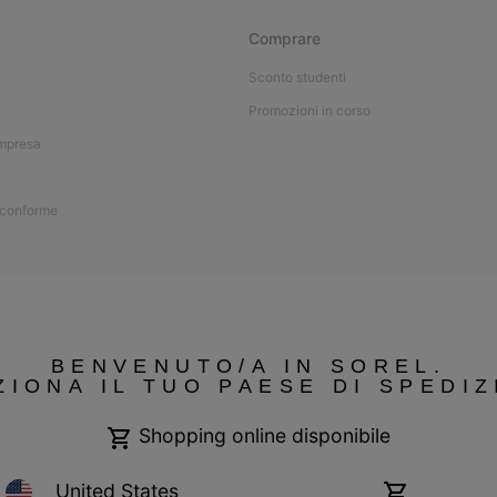
Comprare
Sconto studenti
Promozioni in corso
impresa
 conforme
BENVENUTO/A IN SOREL.
ZIONA IL TUO PAESE DI SPEDIZ
Shopping online disponibile
United States
Shopping