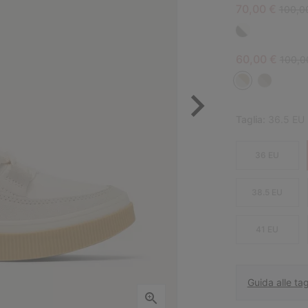
Sale price:
Regula
70,00 €
100,0
Sale price:
Regula
60,00 €
100,0
Taglia:
36.5 EU
36 EU
38.5 EU
41 EU
Guida alle tag