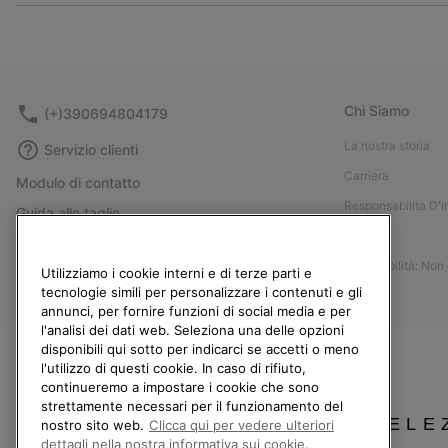
Chi Siamo
(+)390694804179
La nostra storia
Servizio clienti
Carriera
Modulo di contatto
Responsabilita D'
Guida alle taglie
Stampa
Guida alla cura delle scarpe
Accessibilità: Non
Resi
Utilizziamo i cookie interni e di terze parti e
tecnologie simili per personalizzare i contenuti e gli
Recedi dal contratto
annunci, per fornire funzioni di social media e per
l'analisi dei dati web. Seleziona una delle opzioni
I miei ordini
disponibili qui sotto per indicarci se accetti o meno
Spedizione
l'utilizzo di questi cookie. In caso di rifiuto,
continueremo a impostare i cookie che sono
Pagamento
strettamente necessari per il funzionamento del
Domande frequenti
SELE
nostro sito web.
Clicca qui per vedere ulteriori
dettagli nella nostra informativa sui cookie.