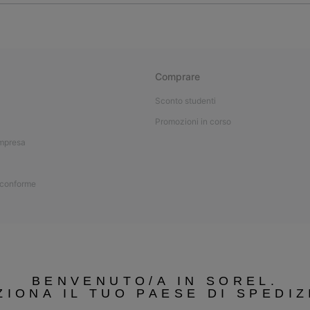
Comprare
Sconto studenti
Promozioni in corso
impresa
 conforme
BENVENUTO/A IN SOREL.
ZIONA IL TUO PAESE DI SPEDIZ