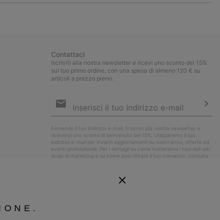
or
collap
sectio
Contattaci
Iscriviti alla nostra newsletter e ricevi uno sconto del 15%
sul tuo primo ordine, con una spesa di almeno 120 € su
articoli a prezzo pieno.
Iscrizione
e-
mail
Iscri
Fornendo il tuo indirizzo e-mail, ti iscrivi alla nostra newsletter e
riceverai uno sconto di benvenuto del 15%. Utilizzeremo il tuo
indirizzo e-mail per inviarti aggiornamenti su nuovi arrivi, offerte ed
eventi promozionali. Per i dettagli su come tratteremo i tuoi dati per
scopi di marketing e su come puoi ritirare il tuo consenso, consulta
la nostra
Informativa sulla Privacy
.
IONE.