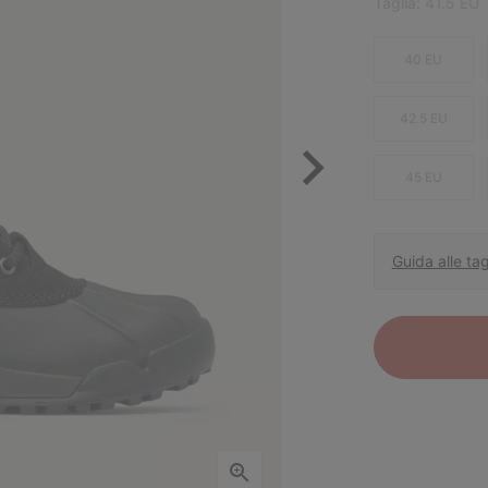
Taglia:
41.5 EU
40 EU
42.5 EU
45 EU
Guida alle tag