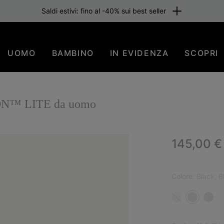
Saldi estivi: fino al -40% sui best seller
UOMO
BAMBINO
IN EVIDENZA
SCOPRI
TON™ LITE da uomo
Regular p
145,00 €
Colore:
Black, B