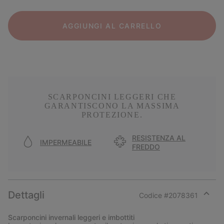
AGGIUNGI AL CARRELLO
SCARPONCINI LEGGERI CHE
GARANTISCONO LA MASSIMA
PROTEZIONE.
RESISTENZA AL
IMPERMEABILE
FREDDO
Dettagli
Codice #
2078361
Expan
or
Scarponcini invernali leggeri e imbottiti
collap