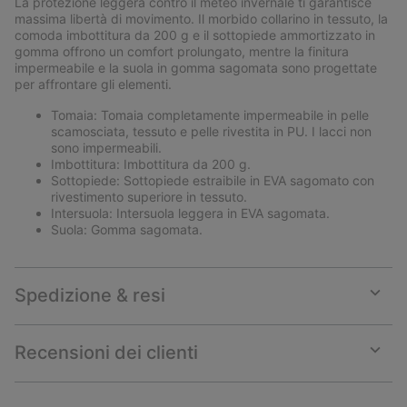
La protezione leggera contro il meteo invernale ti garantisce
sectio
massima libertà di movimento. Il morbido collarino in tessuto, la
comoda imbottitura da 200 g e il sottopiede ammortizzato in
gomma offrono un comfort prolungato, mentre la finitura
impermeabile e la suola in gomma sagomata sono progettate
per affrontare gli elementi.
Tomaia: Tomaia completamente impermeabile in pelle
scamosciata, tessuto e pelle rivestita in PU. I lacci non
sono impermeabili.
Imbottitura: Imbottitura da 200 g.
Sottopiede: Sottopiede estraibile in EVA sagomato con
rivestimento superiore in tessuto.
Intersuola: Intersuola leggera in EVA sagomata.
Suola: Gomma sagomata.
Spedizione & resi
Expan
or
collap
Recensioni dei clienti
sectio
Expan
or
collap