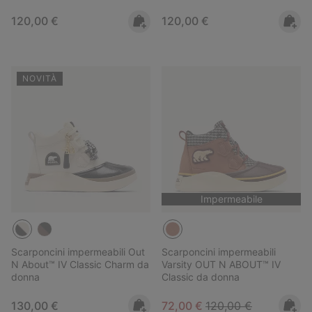
Regular price:
Regular price:
120,00 €
120,00 €
NOVITÀ
Impermeabile
Scarponcini impermeabili Out
Scarponcini impermeabili
N About™ IV Classic Charm da
Varsity OUT N ABOUT™ IV
donna
Classic da donna
Regular price:
Sale price:
Regular price:
130,00 €
72,00 €
120,00 €