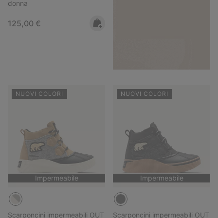
donna
Regular price:
125,00 €
NUOVI COLORI
NUOVI COLORI
Impermeabile
Impermeabile
Scarponcini impermeabili OUT
Scarponcini impermeabili OUT