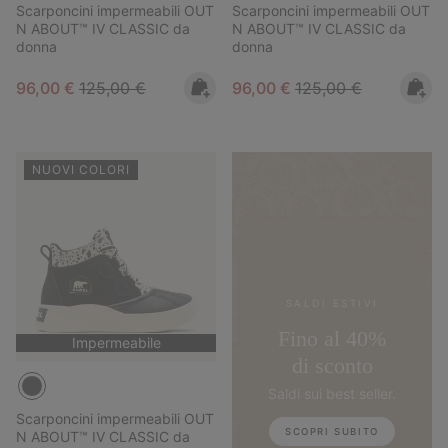
Scarponcini impermeabili OUT
Scarponcini impermeabili OUT
N ABOUT™ IV CLASSIC da
N ABOUT™ IV CLASSIC da
donna
donna
Sale price:
Regular price:
Sale price:
Regular price:
96,00 €
125,00 €
96,00 €
125,00 €
NUOVI COLORI
SALDI ESTIVI
Fino al 40%
Impermeabile
di sconto
Saldi sui best seller.
Scarponcini impermeabili OUT
SCOPRI SUBITO
N ABOUT™ IV CLASSIC da