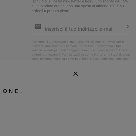
Iscriviti alla nostra newsletter e ricevi uno sconto del 15%
sul tuo primo ordine, con una spesa di almeno 120 € su
articoli a prezzo pieno.
Iscrizione
e-
mail
Iscri
Fornendo il tuo indirizzo e-mail, ti iscrivi alla nostra newsletter e
riceverai uno sconto di benvenuto del 15%. Utilizzeremo il tuo
indirizzo e-mail per inviarti aggiornamenti su nuovi arrivi, offerte ed
eventi promozionali. Per i dettagli su come tratteremo i tuoi dati per
scopi di marketing e su come puoi ritirare il tuo consenso, consulta
la nostra
Informativa sulla Privacy
.
IONE.