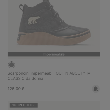
Impermeabile
Scarponcini impermeabili OUT N ABOUT™ IV
CLASSIC da donna
Regular price:
125,00 €
NUOVI COLORI