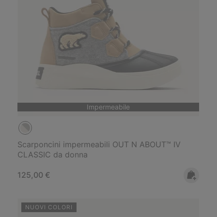
Impermeabile
Scarponcini impermeabili OUT N ABOUT™ IV
CLASSIC da donna
Regular price:
125,00 €
NUOVI COLORI