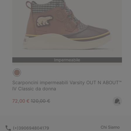
Impermeabile
Scarponcini impermeabili Varsity OUT N ABOUT™
IV Classic da donna
Sale price:
Regular price:
72,00 €
120,00 €
Chi Siamo
(+)390694804179