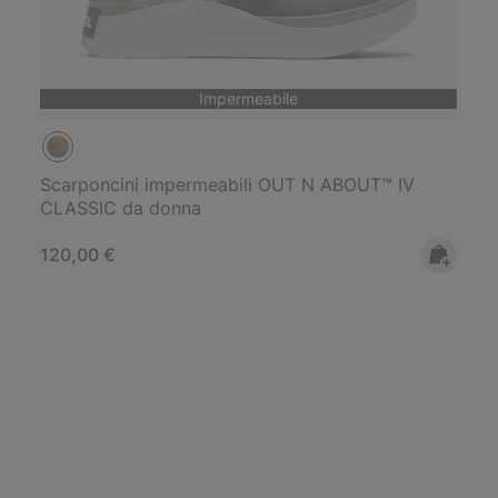
Impermeabile
Scarponcini impermeabili OUT N ABOUT™ IV
CLASSIC da donna
Regular price:
120,00 €