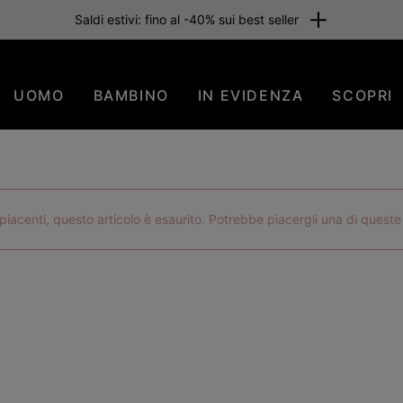
Saldi estivi: fino al -40% sui best seller
UOMO
BAMBINO
IN EVIDENZA
SCOPRI
iacenti, questo articolo è esaurito. Potrebbe piacergli una di queste