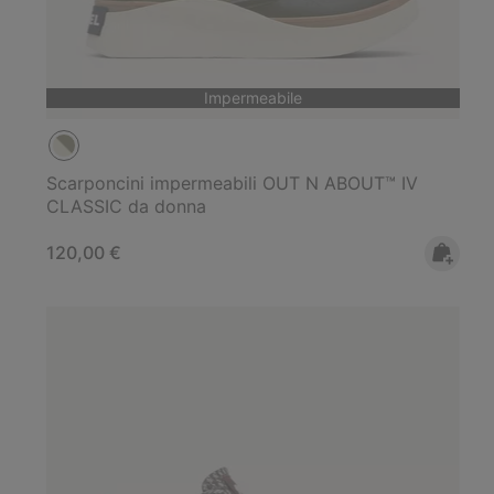
Impermeabile
Scarponcini impermeabili OUT N ABOUT™ IV
CLASSIC da donna
Regular price:
120,00 €