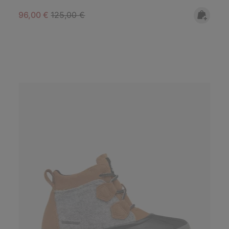
Sale price:
Regular price:
96,00 €
125,00 €