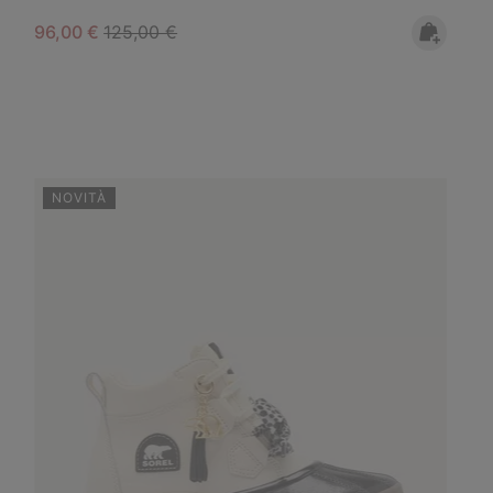
Sale price:
Regular price:
96,00 €
125,00 €
NOVITÀ