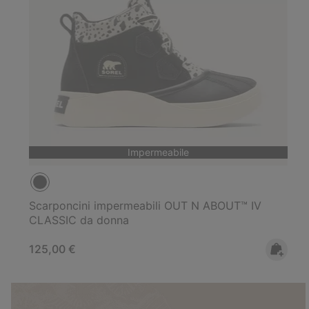
Impermeabile
Scarponcini impermeabili OUT N ABOUT™ IV
CLASSIC da donna
Regular price:
125,00 €