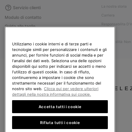
La nostra storia
Servizio clienti
Carriera
Modulo di contatto
Responsabilita D'
Guida alle taglie
Stampa
Guida alla cura delle scarpe
Accessibilità: Non
Resi
Utilizziamo i cookie interni e di terze parti e
tecnologie simili per personalizzare i contenuti e gli
Recedi dal contratto
annunci, per fornire funzioni di social media e per
l'analisi dei dati web. Seleziona una delle opzioni
I miei ordini
disponibili qui sotto per indicarci se accetti o meno
Spedizione
l'utilizzo di questi cookie. In caso di rifiuto,
continueremo a impostare i cookie che sono
Pagamento
strettamente necessari per il funzionamento del
Domande frequenti
SELE
nostro sito web.
Clicca qui per vedere ulteriori
dettagli nella nostra informativa sui cookie.
Accetta tutti i cookie
Italia
Rifiuta tutti i cookie
©
2026
Columbia Sportswear Company. Avenue des Morgines, 12 1213 Petit-Lancy