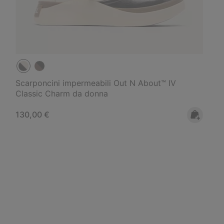
Scarponcini impermeabili Out N About™ IV
Classic Charm da donna
Regular price:
130,00 €