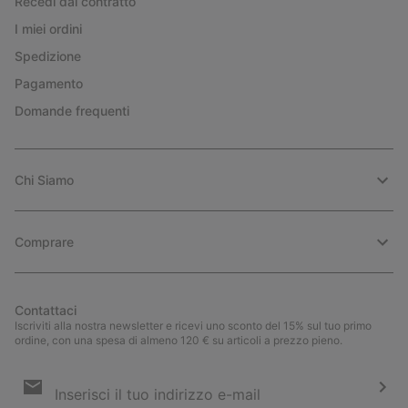
Recedi dal contratto
I miei ordini
Spedizione
Pagamento
Domande frequenti
Chi Siamo
Comprare
Contattaci
Iscriviti alla nostra newsletter e ricevi uno sconto del 15% sul tuo primo
ordine, con una spesa di almeno 120 € su articoli a prezzo pieno.
Iscrizione
e-
mail
Iscri