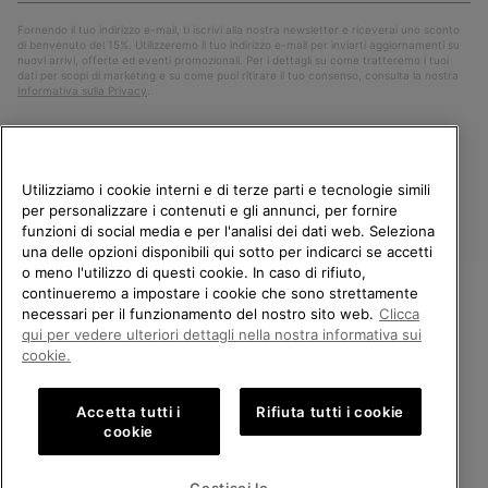
Fornendo il tuo indirizzo e-mail, ti iscrivi alla nostra newsletter e riceverai uno sconto
di benvenuto del 15%. Utilizzeremo il tuo indirizzo e-mail per inviarti aggiornamenti su
nuovi arrivi, offerte ed eventi promozionali. Per i dettagli su come tratteremo i tuoi
dati per scopi di marketing e su come puoi ritirare il tuo consenso, consulta la nostra
Informativa sulla Privacy
.
Utilizziamo i cookie interni e di terze parti e tecnologie simili
per personalizzare i contenuti e gli annunci, per fornire
funzioni di social media e per l'analisi dei dati web. Seleziona
una delle opzioni disponibili qui sotto per indicarci se accetti
o meno l'utilizzo di questi cookie. In caso di rifiuto,
continueremo a impostare i cookie che sono strettamente
Italia
necessari per il funzionamento del nostro sito web.
Clicca
BENVENUTO/A IN SOREL.
qui per vedere ulteriori dettagli nella nostra informativa sui
©
2026
Columbia Sportswear Company. Avenue des Morgines, 12 1213
SELEZIONA IL TUO PAESE DI
cookie.
Petit-Lancy Switzerland. Tutti i diritti riservati.
SPEDIZIONE.
Politica sulla privacy
Termini di utilizzo
Accetta tutti i
Rifiuta tutti i cookie
Shopping online disponibile
Condizioni Generali di Vendita
Garanzia
Cookies
Impressum
cookie
Public CBCR
United States
Shoppi