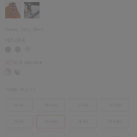
Colore:
Taffy, Black
125,00 €
Sale price:
Regular price:
96,00 €
125,00 €
Taglia:
38.5 EU
36 EU
36.5 EU
37 EU
37.5 EU
38 EU
38.5 EU
39 EU
39.5 EU