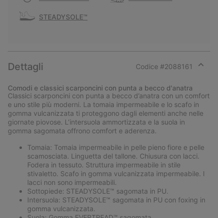
STEADYSOLE™
Dettagli
Codice #
2088161
Expan
or
Comodi e classici scarponcini con punta a becco d'anatra
collap
Classici scarponcini con punta a becco d’anatra con un comfort
sectio
e uno stile più moderni. La tomaia impermeabile e lo scafo in
gomma vulcanizzata ti proteggono dagli elementi anche nelle
giornate piovose. L’intersuola ammortizzata e la suola in
gomma sagomata offrono comfort e aderenza.
Tomaia: Tomaia impermeabile in pelle pieno fiore e pelle
scamosciata. Linguetta del tallone. Chiusura con lacci.
Fodera in tessuto. Struttura impermeabile in stile
stivaletto. Scafo in gomma vulcanizzata impermeabile. I
lacci non sono impermeabili.
Sottopiede: STEADYSOLE™ sagomata in PU.
Intersuola: STEADYSOLE™ sagomata in PU con foxing in
gomma vulcanizzata.
Suola: Gomma EVERTREAD™ sagomata.