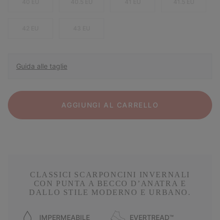
40 EU
40.5 EU
41 EU
41.5 EU
42 EU
43 EU
Guida alle taglie
AGGIUNGI AL CARRELLO
CLASSICI SCARPONCINI INVERNALI
CON PUNTA A BECCO D’ANATRA E
DALLO STILE MODERNO E URBANO.
IMPERMEABILE
EVERTREAD™