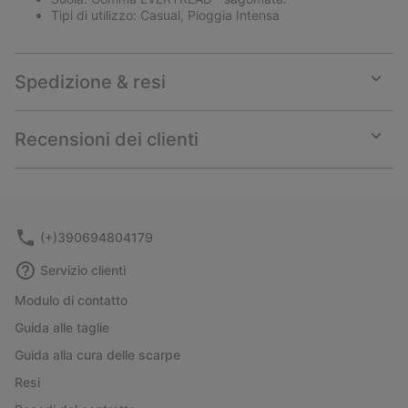
Tipi di utilizzo: Casual, Pioggia Intensa
Spedizione & resi
Expan
or
collap
Recensioni dei clienti
sectio
Expan
or
collap
sectio
(+)390694804179
Servizio clienti
Modulo di contatto
Guida alle taglie
Guida alla cura delle scarpe
Resi