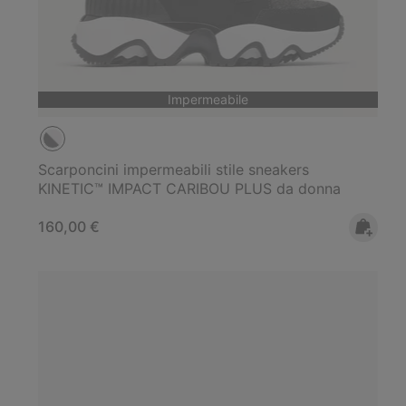
Impermeabile
Scarponcini impermeabili stile sneakers
KINETIC™ IMPACT CARIBOU PLUS da donna
Regular price:
160,00 €