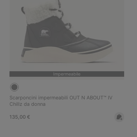
Impermeabile
Scarponcini impermeabili OUT N ABOUT™ IV
Chillz da donna
Regular price:
135,00 €