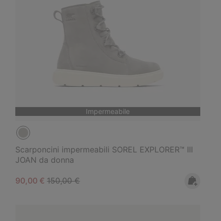
Impermeabile
Scarponcini impermeabili SOREL EXPLORER™ III
JOAN da donna
Sale price:
Regular price:
90,00 €
150,00 €