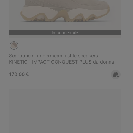
Impermeabile
Scarponcini impermeabili stile sneakers
KINETIC™ IMPACT CONQUEST PLUS da donna
Regular price:
170,00 €