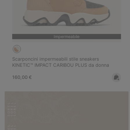
Impermeabile
Scarponcini impermeabili stile sneakers
KINETIC™ IMPACT CARIBOU PLUS da donna
Regular price:
160,00 €