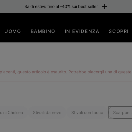
one gratuita per i membri o per importi superiori a 80 €. Iscriviti subi
UOMO
BAMBINO
IN EVIDENZA
SCOPRI
iacenti, questo articolo è esaurito. Potrebbe piacergli una di queste
cini Chelsea
Stivali da neve
Stivali con tacco
Scarponi s