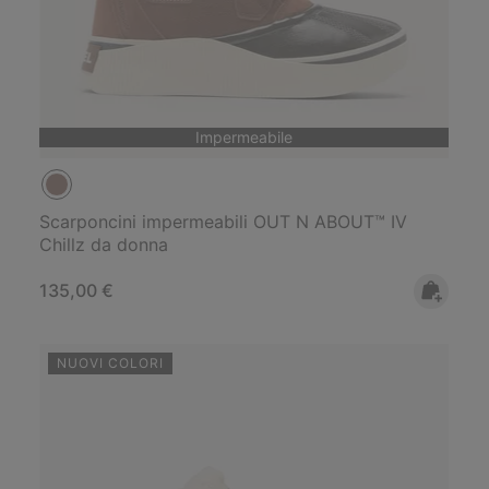
Impermeabile
Scarponcini impermeabili OUT N ABOUT™ IV
Chillz da donna
Regular price:
135,00 €
NUOVI COLORI