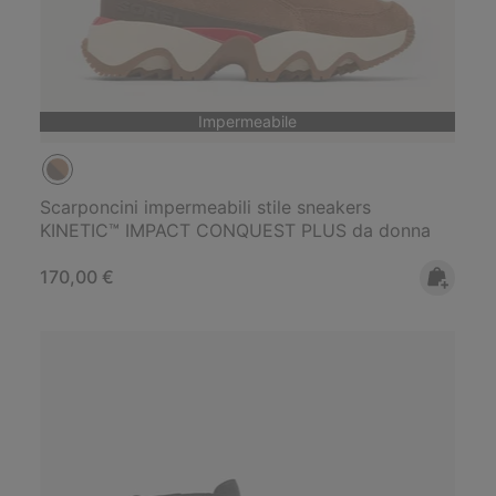
Impermeabile
Scarponcini impermeabili stile sneakers
KINETIC™ IMPACT CONQUEST PLUS da donna
Regular price:
170,00 €