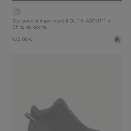
Scarponcini impermeabili OUT N ABOUT™ IV
Chillz da donna
Regular price:
135,00 €