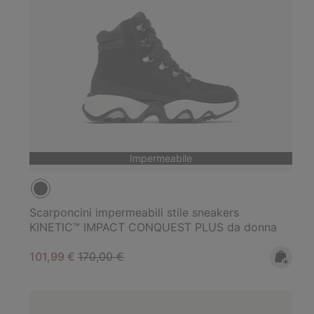
Impermeabile
Scarponcini impermeabili stile sneakers
KINETIC™ IMPACT CONQUEST PLUS da donna
Sale price:
Regular price:
101,99 €
170,00 €