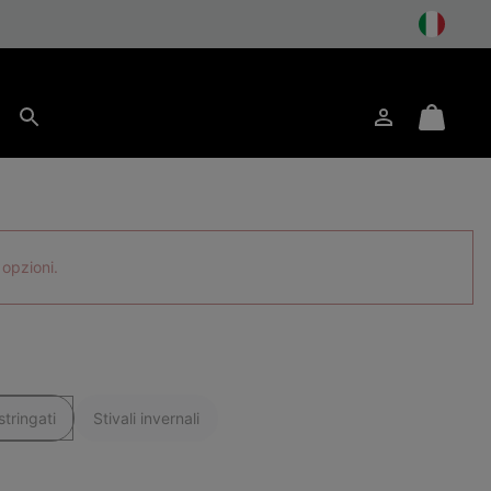
to
Accesso
Mini
Cerca
Cart
 opzioni.
tringati
Stivali invernali