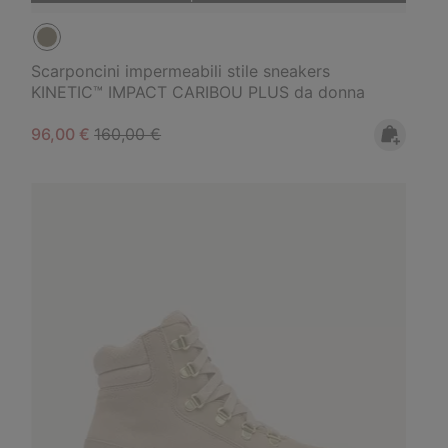
Scarponcini impermeabili stile sneakers
KINETIC™ IMPACT CARIBOU PLUS da donna
Sale price:
Regular price:
96,00 €
160,00 €