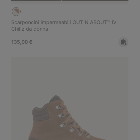
Scarponcini impermeabili OUT N ABOUT™ IV
Chillz da donna
Regular price:
135,00 €