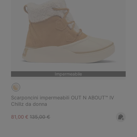
Impermeabile
Scarponcini impermeabili OUT N ABOUT™ IV
Chillz da donna
Sale price:
Regular price:
81,00 €
135,00 €