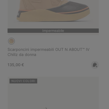
Impermeabile
Scarponcini impermeabili OUT N ABOUT™ IV
Chillz da donna
Regular price:
135,00 €
NUOVI COLORI