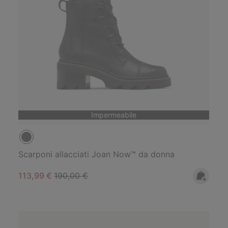
Impermeabile
Scarponi allacciati Joan Now™ da donna
Sale price:
Regular price:
113,99 €
190,00 €