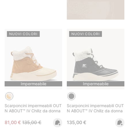
NUOVI COLORI
NUOVI COLORI
Impermeabile
Impermeabile
Scarponcini impermeabili OUT
Scarponcini impermeabili OUT
N ABOUT™ IV Chillz da donna
N ABOUT™ IV Chillz da donna
Sale price:
Regular price:
Regular price:
81,00 €
135,00 €
135,00 €