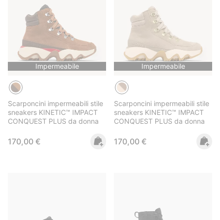
Impermeabile
Impermeabile
Scarponcini impermeabili stile
Scarponcini impermeabili stile
sneakers KINETIC™ IMPACT
sneakers KINETIC™ IMPACT
CONQUEST PLUS da donna
CONQUEST PLUS da donna
Regular price:
Regular price:
170,00 €
170,00 €