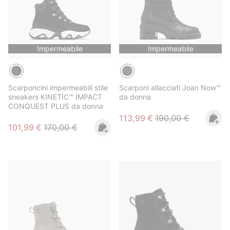
Impermeabile
Impermeabile
Scarponcini impermeabili stile
Scarponi allacciati Joan Now™
sneakers KINETIC™ IMPACT
da donna
CONQUEST PLUS da donna
Sale price:
Regular price:
113,99 €
190,00 €
Sale price:
Regular price:
101,99 €
170,00 €