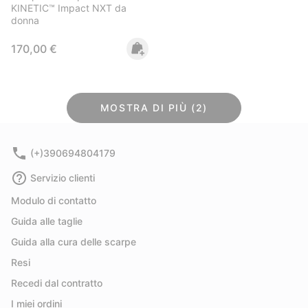
KINETIC™ Impact NXT da
donna
Regular price:
170,00 €
MOSTRA DI PIÙ (2)
(+)390694804179
Servizio clienti
Modulo di contatto
Guida alle taglie
Guida alla cura delle scarpe
Resi
Recedi dal contratto
I miei ordini