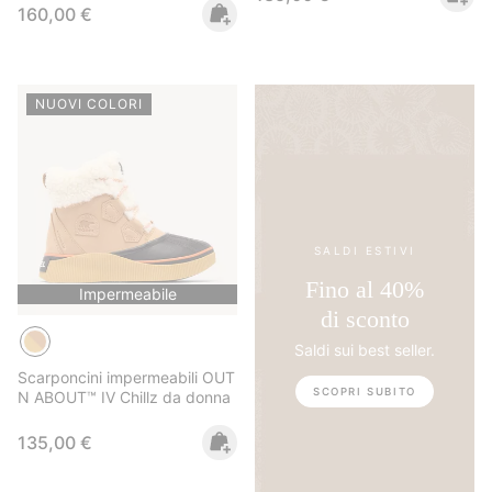
Regular price:
160,00 €
NUOVI COLORI
SALDI ESTIVI
Fino al 40%
Impermeabile
di sconto
Saldi sui best seller.
Scarponcini impermeabili OUT
SCOPRI SUBITO
N ABOUT™ IV Chillz da donna
Regular price:
135,00 €