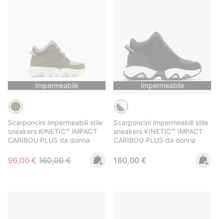
Impermeabile
Impermeabile
Scarponcini impermeabili stile
Scarponcini impermeabili stile
sneakers KINETIC™ IMPACT
sneakers KINETIC™ IMPACT
CARIBOU PLUS da donna
CARIBOU PLUS da donna
Sale price:
Regular price:
Regular price:
96,00 €
160,00 €
160,00 €