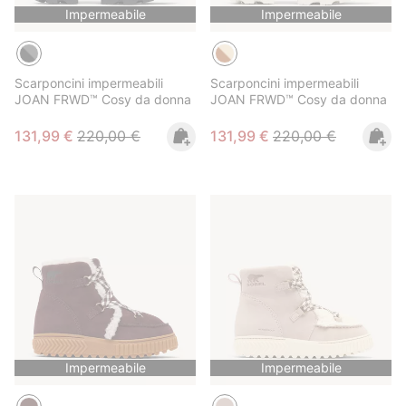
Impermeabile
Impermeabile
Scarponcini impermeabili
Scarponcini impermeabili
JOAN FRWD™ Cosy da donna
JOAN FRWD™ Cosy da donna
Sale price:
Regular price:
Sale price:
Regular price:
131,99 €
220,00 €
131,99 €
220,00 €
Impermeabile
Impermeabile