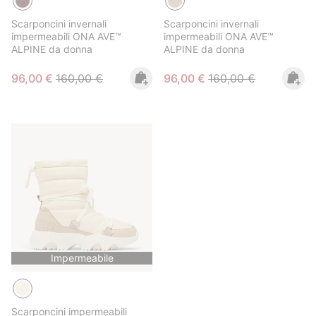
Scarponcini invernali
Scarponcini invernali
impermeabili ONA AVE™
impermeabili ONA AVE™
ALPINE da donna
ALPINE da donna
Sale price:
Regular price:
Sale price:
Regular price:
96,00 €
160,00 €
96,00 €
160,00 €
Impermeabile
Scarponcini impermeabili