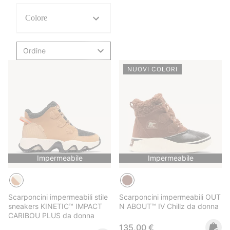
Colore
Ordine
NUOVI COLORI
Impermeabile
Impermeabile
Scarponcini impermeabili stile
Scarponcini impermeabili OUT
sneakers KINETIC™ IMPACT
N ABOUT™ IV Chillz da donna
CARIBOU PLUS da donna
Regular price:
135,00 €