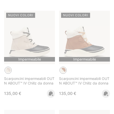
NUOVI COLORI
NUOVI COLORI
Impermeabile
Impermeabile
Scarponcini impermeabili OUT
Scarponcini impermeabili OUT
N ABOUT™ IV Chillz da donna
N ABOUT™ IV Chillz da donna
Regular price:
Regular price:
135,00 €
135,00 €