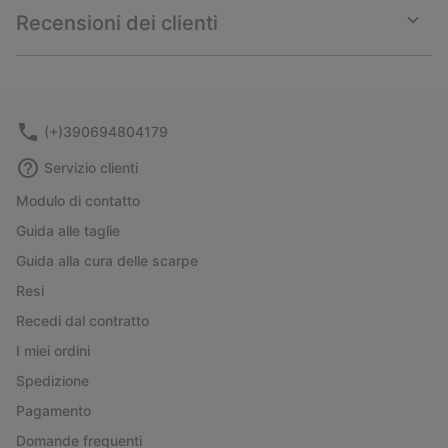
collap
Recensioni dei clienti
sectio
Expan
or
collap
sectio
(+)390694804179
Servizio clienti
Modulo di contatto
Guida alle taglie
Guida alla cura delle scarpe
Resi
Recedi dal contratto
I miei ordini
Spedizione
Pagamento
Domande frequenti