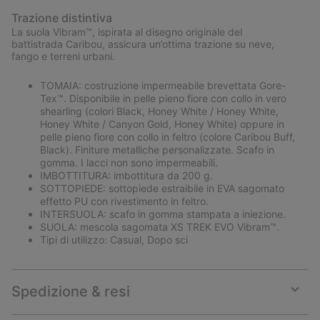
Trazione distintiva
La suola Vibram™, ispirata al disegno originale del
battistrada Caribou, assicura un’ottima trazione su neve,
fango e terreni urbani.
TOMAIA: costruzione impermeabile brevettata Gore-
Tex™. Disponibile in pelle pieno fiore con collo in vero
shearling (colori Black, Honey White / Honey White,
Honey White / Canyon Gold, Honey White) oppure in
pelle pieno fiore con collo in feltro (colore Caribou Buff,
Black). Finiture metalliche personalizzate. Scafo in
gomma. I lacci non sono impermeabili.
IMBOTTITURA: imbottitura da 200 g.
SOTTOPIEDE: sottopiede estraibile in EVA sagomato
effetto PU con rivestimento in feltro.
INTERSUOLA: scafo in gomma stampata a iniezione.
SUOLA: mescola sagomata XS TREK EVO Vibram™.
Tipi di utilizzo: Casual, Dopo sci
Spedizione & resi
Expan
or