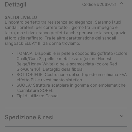
Dettagli
Codice #
2069721
Expan
or
SALI DI LIVELLO
collap
L’incontro perfetto tra resistenza ed eleganza. Saranno i tuoi
sectio
sandali preferiti per correre tutto il giorno tra un impegno e
l’altro, ma si riveleranno perfetti anche per uscire la sera, grazie
al loro stile raffinato. Tra le altre caratteristiche dei sandali
slingback ELLA™ III da donna troviamo:
TOMAIA: Disponibile in pelle e coccodrillo goffrato (colore
Chalk/Gum 2), pelle e metallizzato (colore Honest
Beige/Honey White) o pelle scamosciata (colore Red
Glo/Gum 16). Dettaglio della fibbia.
SOTTOPIEDE: Costruzione del sottopiede in schiuma EVA
effetto PU e rivestimento sintetico.
SUOLA: Struttura scatolare in gomma con emblematiche
scanalature SOREL.
Tipi di utilizzo: Casual
Spedizione & resi
Expan
or