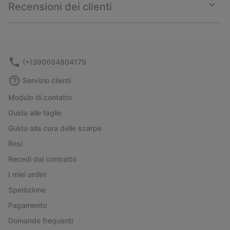
collap
Recensioni dei clienti
sectio
Expan
or
collap
sectio
(+)390694804179
Servizio clienti
Modulo di contatto
Guida alle taglie
Guida alla cura delle scarpe
Resi
Recedi dal contratto
I miei ordini
Spedizione
Pagamento
Domande frequenti