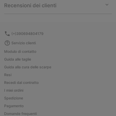
collap
Recensioni dei clienti
sectio
Expan
or
collap
sectio
(+)390694804179
Servizio clienti
Modulo di contatto
Guida alle taglie
Guida alla cura delle scarpe
Resi
Recedi dal contratto
I miei ordini
Spedizione
Pagamento
Domande frequenti