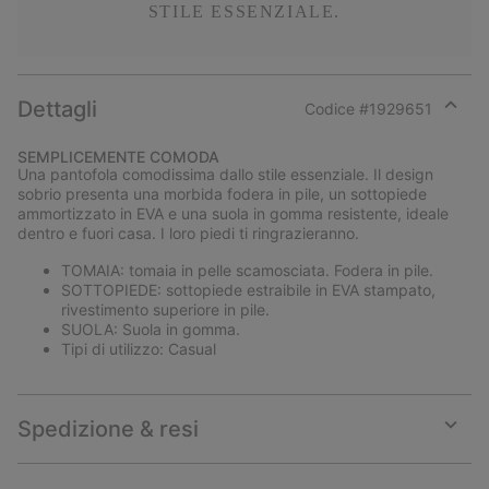
STILE ESSENZIALE.
Dettagli
Codice #
1929651
Expan
or
SEMPLICEMENTE COMODA
collap
Una pantofola comodissima dallo stile essenziale. Il design
sectio
sobrio presenta una morbida fodera in pile, un sottopiede
ammortizzato in EVA e una suola in gomma resistente, ideale
dentro e fuori casa. I loro piedi ti ringrazieranno.
TOMAIA: tomaia in pelle scamosciata. Fodera in pile.
SOTTOPIEDE: sottopiede estraibile in EVA stampato,
rivestimento superiore in pile.
SUOLA: Suola in gomma.
Tipi di utilizzo: Casual
Spedizione & resi
Expan
or
collap