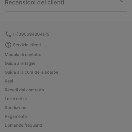
Recensioni dei clienti
sectio
Expan
or
collap
sectio
(+)390694804179
Servizio clienti
Modulo di contatto
Guida alle taglie
Guida alla cura delle scarpe
Resi
Recedi dal contratto
I miei ordini
Spedizione
Pagamento
Domande frequenti